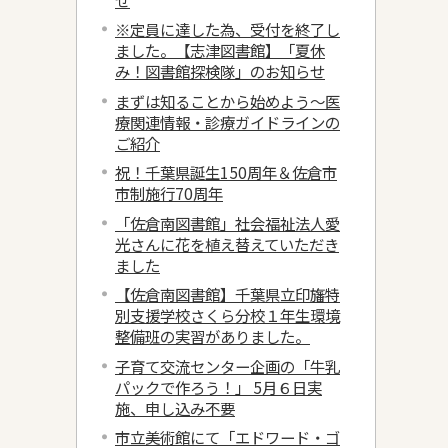
※定員に達した為、受付を終了し
ました。【志津図書館】「夏休
み！図書館探検隊」のお知らせ
まずは知ることから始めよう～医
療関連情報・診療ガイドラインの
ご紹介
祝！千葉県誕生150周年＆佐倉市
市制施行70周年
「佐倉南図書館」社会福祉法人愛
光さんに花を植え替えていただき
ました
【佐倉南図書館】千葉県立印旛特
別支援学校さくら分校１年生環境
整備班の実習がありました。
子育て交流センター企画の「牛乳
パックで作ろう！」 5月６日実
施、申し込み不要
市立美術館にて「エドワード・ゴ