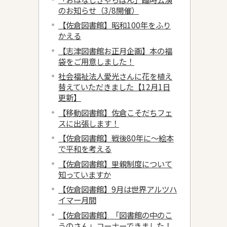
のお知らせ（3/8開催）
【佐倉図書館】昭和100年をふり
かえる
【志津図書館お正月企画】本の福
袋をご用意しました！
社会福祉法人愛光さんに花を植え
替えていただきました【12月1日
更新】
【移動図書館】佐倉こそだちフェ
スに出張します！
【佐倉図書館】戦後80年に～絵本
で平和を考える
【佐倉図書館】里親制度について
知っていますか
【佐倉図書館】9月は世界アルツハ
イマー月間
【佐倉図書館】「図書館の中のこ
うのさん」コーナーできました！