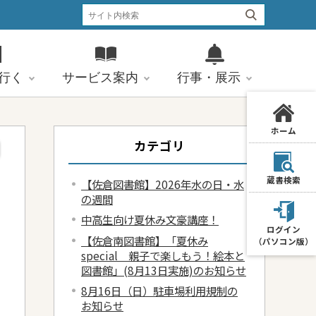
行く
サービス案内
行事・展示
ホーム
カテゴリ
蔵書検索
【佐倉図書館】2026年水の日・水
の週間
中高生向け夏休み文豪講座！
ログイン
【佐倉南図書館】「夏休み
（パソコン版）
special 親子で楽しもう！絵本と
図書館」(8月13日実施)のお知らせ
8月16日（日）駐車場利用規制の
お知らせ