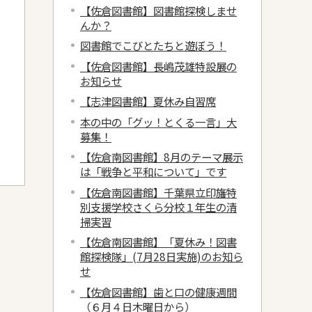
【佐倉図書館】図書館探検しませ
んか？
図書館でこびとたちと遊ぼう！
【佐倉図書館】長嶋茂雄特設展の
お知らせ
【志津図書館】夏休み自習席
本の中の「グッ！とくる一言」大
募集！
【佐倉南図書館】8月のテーマ展示
は「戦争と平和について」です
【佐倉南図書館】千葉県立印旛特
別支援学校さくら分校１年生の清
掃実習
【佐倉南図書館】「夏休み！図書
館探検隊」(7月28日実施)のお知ら
せ
【佐倉図書館】歯と口の健康週間
（６月４日木曜日から）