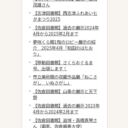
茂雄さん
【志津図書館】西志津ふれあい七
夕まつり2025
【佐倉図書館】過去の展示2024年
4月から2025年2月まで
夢咲くら館1階のロビー展示の紹
介 2025年4月「和田のはたお
り」
【移動図書館】さくらおぐるま
号、出張します！
市立美術館の収蔵作品展「ねこさ
がし いぬさがし」
【佐倉図書館】山車の展示と天下
祭
【佐倉図書館】過去の展示 2023年
4月から2024年2月まで
【佐倉図書館】追悼・高橋真琴さ
ん（画家、佐倉親善大使）