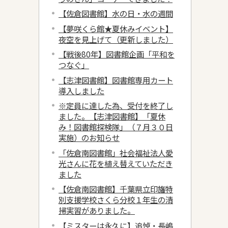
【佐倉図書館】水の日・水の週間
【夢咲くら館★夏休みイベント】
夜空を見上げて（更新しました）
【戦後80年】図書館企画「平和を
つなぐ」
【志津図書館】図書館専用カート
導入しました
※定員に達した為、受付を終了し
ました。【志津図書館】「夏休
み！図書館探検隊」（７月３０日
実施）のお知らせ
「佐倉南図書館」社会福祉法人愛
光さんに花を植え替えていただき
ました
【佐倉南図書館】千葉県立印旛特
別支援学校さくら分校１年生の清
掃実習がありました。
【ミスターは永久に】追悼・長嶋