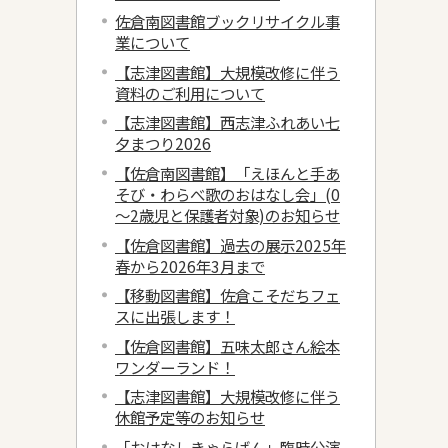
佐倉南図書館ブックリサイクル事
業について
【志津図書館】大規模改修に伴う
資料のご利用について
【志津図書館】西志津ふれあい七
夕まつり2026
【佐倉南図書館】「えほんと手あ
そび・わらべ歌のおはなし会」(0
～2歳児と保護者対象)のお知らせ
【佐倉図書館】過去の展示2025年
春から2026年3月まで
【移動図書館】佐倉こそだちフェ
スに出張します！
【佐倉図書館】五味太郎さん絵本
ワンダーランド！
【志津図書館】大規模改修に伴う
休館予定等のお知らせ
「おはなしきゃらばん」臨時公演