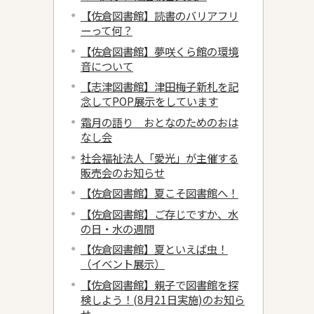
【佐倉図書館】読書のバリアフリ
ーって何？
【佐倉図書館】夢咲くら館の環境
音について
【志津図書館】津田梅子新札を記
念してPOP展示をしています
霜月の語り おとなのためのおは
なし会
社会福祉法人「愛光」が主催する
販売会のお知らせ
【佐倉図書館】夏こそ図書館へ！
【佐倉図書館】ご存じですか、水
の日・水の週間
【佐倉図書館】夏といえば虫！
（イベント展示）
【佐倉図書館】親子で図書館を探
検しよう！(8月21日実施)のお知ら
せ