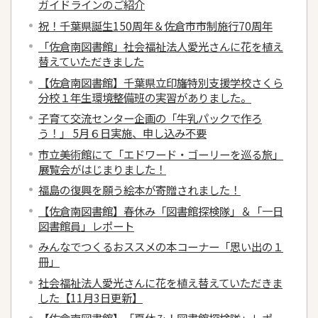
ガイドラインのご紹介
祝！千葉県誕生150周年＆佐倉市市制施行70周年
「佐倉南図書館」社会福祉法人愛光さんに花を植え
替えていただきました
【佐倉南図書館】千葉県立印旛特別支援学校さくら
分校１年生環境整備班の実習がありました。
子育て交流センター企画の「牛乳パックで作ろ
う！」 5月６日実施、申し込み不要
市立美術館にて「エドワード・ゴーリーを巡る旅」
展覧会がはじまりました！
福島の復興を願う絵本が寄贈されました！
【佐倉南図書館】春休み「図書館探検隊」＆「一日
図書館員」レポート
みんなでつくるおススメの本コーナー「思い出の１
冊」
社会福祉法人愛光さんに花を植え替えていただきま
した【11月3日更新】