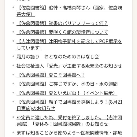
【佐倉図書館】追悼・高橋真琴さん（画家、佐倉親
善大使）
【佐倉図書館】読書のバリアフリーって何？
【佐倉図書館】夢咲くら館の環境音について
【志津図書館】津田梅子新札を記念してPOP展示を
しています
霜月の語り おとなのためのおはなし会
社会福祉法人「愛光」が主催する販売会のお知らせ
【佐倉図書館】夏こそ図書館へ！
【佐倉図書館】ご存じですか、水の日・水の週間
【佐倉図書館】夏といえば虫！（イベント展示）
【佐倉図書館】親子で図書館を探検しよう！(8月21
日実施)のお知らせ
※定員に達した為、受付を終了しました。【志津図
書館】「夏休み！図書館探検隊」のお知らせ
まずは知ることから始めよう～医療関連情報・診療