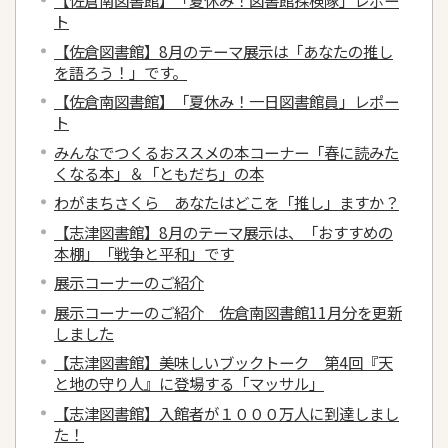
【佐倉南図書館】「夏休み！図書館探検隊」レポー
ト
【佐倉図書館】8月のテーマ展示は「あなたの推し
を語ろう！」です。
【佐倉南図書館】「夏休み！一日図書館員」レポー
ト
みんなでつくるおススメの本コーナー「春に読みた
くなる本」＆「ともだち」の本
わがまちさくら あなたはどこを「推し」ますか？
【志津図書館】8月のテーマ展示は、「おすすめの
本棚」「戦争と平和」です
展示コーナーのご紹介
展示コーナーのご紹介 佐倉南図書館11月分を更新
しました
【志津図書館】美味しいブックトーク 第4回『天
と地の守り人』に登場する「マッサル」
【志津図書館】入館者が１０００万人に到達しまし
た！