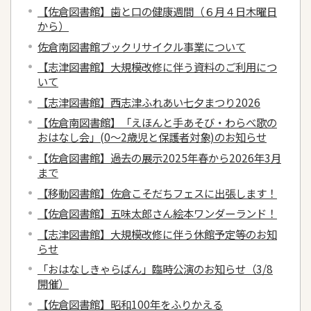
【佐倉図書館】歯と口の健康週間（６月４日木曜日
から）
佐倉南図書館ブックリサイクル事業について
【志津図書館】大規模改修に伴う資料のご利用につ
いて
【志津図書館】西志津ふれあい七夕まつり2026
【佐倉南図書館】「えほんと手あそび・わらべ歌の
おはなし会」(0～2歳児と保護者対象)のお知らせ
【佐倉図書館】過去の展示2025年春から2026年3月
まで
【移動図書館】佐倉こそだちフェスに出張します！
【佐倉図書館】五味太郎さん絵本ワンダーランド！
【志津図書館】大規模改修に伴う休館予定等のお知
らせ
「おはなしきゃらばん」臨時公演のお知らせ（3/8
開催）
【佐倉図書館】昭和100年をふりかえる