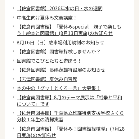
【佐倉図書館】2026年水の日・水の週間
中高生向け夏休み文豪講座！
【佐倉南図書館】「夏休みspecial 親子で楽しも
う！絵本と図書館」(8月13日実施)のお知らせ
8月16日（日）駐車場利用規制のお知らせ
【佐倉図書館】図書館探検しませんか？
図書館でこびとたちと遊ぼう！
【佐倉図書館】長嶋茂雄特設展のお知らせ
【志津図書館】夏休み自習席
本の中の「グッ！とくる一言」大募集！
【佐倉南図書館】8月のテーマ展示は「戦争と平和
について」です
【佐倉南図書館】千葉県立印旛特別支援学校さくら
分校１年生の清掃実習
【佐倉南図書館】「夏休み！図書館探検隊」(7月28
日実施)のお知らせ