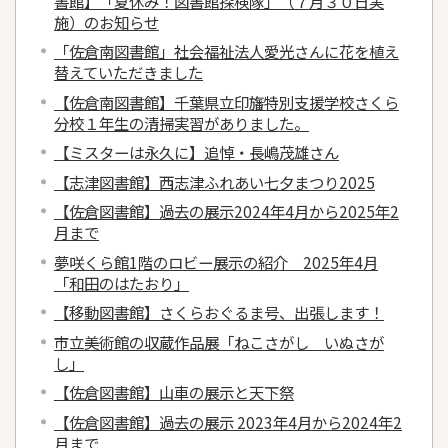
書館】「夏休み！図書館探検隊」（７月３０日実
施）のお知らせ
「佐倉南図書館」社会福祉法人愛光さんに花を植え
替えていただきました
【佐倉南図書館】千葉県立印旛特別支援学校さくら
分校１年生の清掃実習がありました。
【ミスターは永久に】追悼・長嶋茂雄さん
【志津図書館】西志津ふれあい七夕まつり2025
【佐倉図書館】過去の展示2024年4月から2025年2
月まで
夢咲くら館1階のロビー展示の紹介 2025年4月
「和田のはたおり」
【移動図書館】さくらおぐるま号、出張します！
市立美術館の収蔵作品展「ねこさがし いぬさが
し」
【佐倉図書館】山車の展示と天下祭
【佐倉図書館】過去の展示 2023年4月から2024年2
月まで