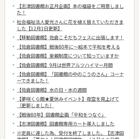
【志津図書館お正月企画】本の福袋をご用意しまし
た！
社会福祉法人愛光さんに花を植え替えていただきま
した【12月1日更新】
【移動図書館】佐倉こそだちフェスに出張します！
【佐倉図書館】戦後80年に～絵本で平和を考える
【佐倉図書館】里親制度について知っていますか
【佐倉図書館】9月は世界アルツハイマー月間
【佐倉図書館】「図書館の中のこうのさん」コーナ
ーできました！
【佐倉図書館】水の日・水の週間
【夢咲くら館★夏休みイベント】夜空を見上げて
（更新しました）
【戦後80年】図書館企画「平和をつなぐ」
【志津図書館】図書館専用カート導入しました
※定員に達した為、受付を終了しました。【志津図