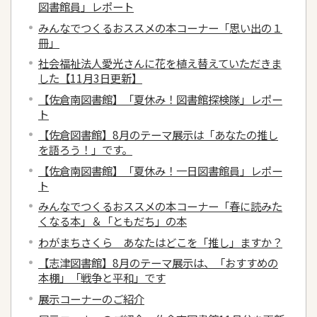
図書館員」レポート
みんなでつくるおススメの本コーナー「思い出の１
冊」
社会福祉法人愛光さんに花を植え替えていただきま
した【11月3日更新】
【佐倉南図書館】「夏休み！図書館探検隊」レポー
ト
【佐倉図書館】8月のテーマ展示は「あなたの推し
を語ろう！」です。
【佐倉南図書館】「夏休み！一日図書館員」レポー
ト
みんなでつくるおススメの本コーナー「春に読みた
くなる本」＆「ともだち」の本
わがまちさくら あなたはどこを「推し」ますか？
【志津図書館】8月のテーマ展示は、「おすすめの
本棚」「戦争と平和」です
展示コーナーのご紹介