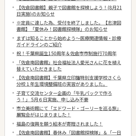
【佐倉図書館】親子で図書館を探検しよう！(8月21
日実施)のお知らせ
※定員に達した為、受付を終了しました。【志津図
書館】「夏休み！図書館探検隊」のお知らせ
まずは知ることから始めよう～医療関連情報・診療
ガイドラインのご紹介
祝！千葉県誕生150周年＆佐倉市市制施行70周年
「佐倉南図書館」社会福祉法人愛光さんに花を植え
替えていただきました
【佐倉南図書館】千葉県立印旛特別支援学校さくら
分校１年生環境整備班の実習がありました。
子育て交流センター企画の「牛乳パックで作ろ
う！」 5月６日実施、申し込み不要
市立美術館にて「エドワード・ゴーリーを巡る旅」
展覧会がはじまりました！
福島の復興を願う絵本が寄贈されました！
【佐倉南図書館】春休み「図書館探検隊」＆「一日