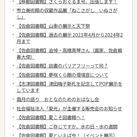
【移動図書館】さくらおぐるま号、出張します！
市立美術館の収蔵作品展「ねこさがし いぬさが
し」
【佐倉図書館】山車の展示と天下祭
【佐倉図書館】過去の展示 2023年4月から2024年2
月まで
【佐倉図書館】追悼・高橋真琴さん（画家、佐倉親
善大使）
【佐倉図書館】読書のバリアフリーって何？
【佐倉図書館】夢咲くら館の環境音について
【志津図書館】津田梅子新札を記念してPOP展示を
しています
霜月の語り おとなのためのおはなし会
社会福祉法人「愛光」が主催する販売会のお知らせ
【佐倉図書館】夏こそ図書館へ！
【佐倉図書館】ご存じですか、水の日・水の週間
【佐倉図書館】夏といえば虫！（イベント展示）