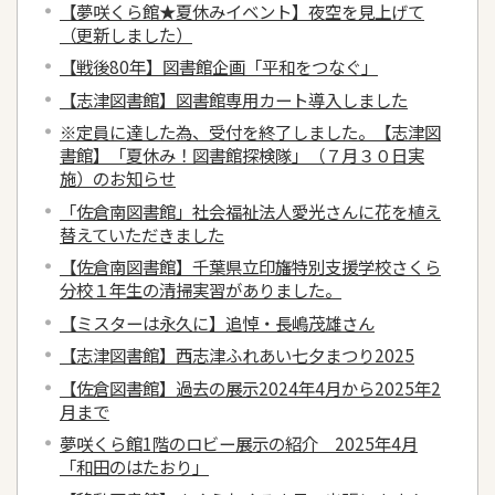
【夢咲くら館★夏休みイベント】夜空を見上げて
（更新しました）
【戦後80年】図書館企画「平和をつなぐ」
【志津図書館】図書館専用カート導入しました
※定員に達した為、受付を終了しました。【志津図
書館】「夏休み！図書館探検隊」（７月３０日実
施）のお知らせ
「佐倉南図書館」社会福祉法人愛光さんに花を植え
替えていただきました
【佐倉南図書館】千葉県立印旛特別支援学校さくら
分校１年生の清掃実習がありました。
【ミスターは永久に】追悼・長嶋茂雄さん
【志津図書館】西志津ふれあい七夕まつり2025
【佐倉図書館】過去の展示2024年4月から2025年2
月まで
夢咲くら館1階のロビー展示の紹介 2025年4月
「和田のはたおり」