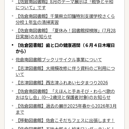
【佐倉南図書館】8月のテーマ展示は「戦争と平和
について」です
【佐倉南図書館】千葉県立印旛特別支援学校さくら
分校１年生の清掃実習
【佐倉南図書館】「夏休み！図書館探検隊」(7月28
日実施)のお知らせ
【佐倉図書館】歯と口の健康週間（６月４日木曜日
から）
佐倉南図書館ブックリサイクル事業について
【志津図書館】大規模改修に伴う資料のご利用につ
いて
【志津図書館】西志津ふれあい七夕まつり2026
【佐倉南図書館】「えほんと手あそび・わらべ歌の
おはなし会」(0～2歳児と保護者対象)のお知らせ
【佐倉図書館】過去の展示2025年春から2026年3月
まで
【移動図書館】佐倉こそだちフェスに出張します！
【佐倉図書館】五味太郎さん絵本ワンダーランド！