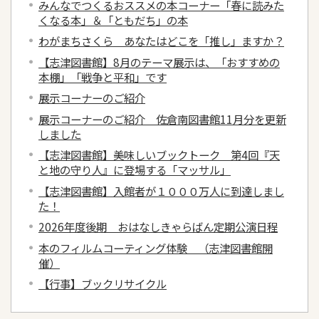
みんなでつくるおススメの本コーナー「春に読みた
くなる本」＆「ともだち」の本
わがまちさくら あなたはどこを「推し」ますか？
【志津図書館】8月のテーマ展示は、「おすすめの
本棚」「戦争と平和」です
展示コーナーのご紹介
展示コーナーのご紹介 佐倉南図書館11月分を更新
しました
【志津図書館】美味しいブックトーク 第4回『天
と地の守り人』に登場する「マッサル」
【志津図書館】入館者が１０００万人に到達しまし
た！
2026年度後期 おはなしきゃらばん定期公演日程
本のフィルムコーティング体験 （志津図書館開
催）
【行事】ブックリサイクル