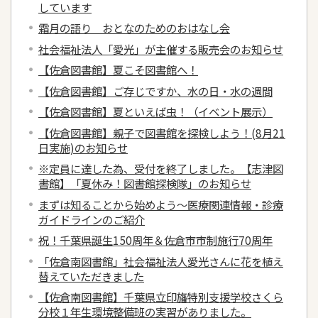
しています
霜月の語り おとなのためのおはなし会
社会福祉法人「愛光」が主催する販売会のお知らせ
【佐倉図書館】夏こそ図書館へ！
【佐倉図書館】ご存じですか、水の日・水の週間
【佐倉図書館】夏といえば虫！（イベント展示）
【佐倉図書館】親子で図書館を探検しよう！(8月21
日実施)のお知らせ
※定員に達した為、受付を終了しました。【志津図
書館】「夏休み！図書館探検隊」のお知らせ
まずは知ることから始めよう～医療関連情報・診療
ガイドラインのご紹介
祝！千葉県誕生150周年＆佐倉市市制施行70周年
「佐倉南図書館」社会福祉法人愛光さんに花を植え
替えていただきました
【佐倉南図書館】千葉県立印旛特別支援学校さくら
分校１年生環境整備班の実習がありました。