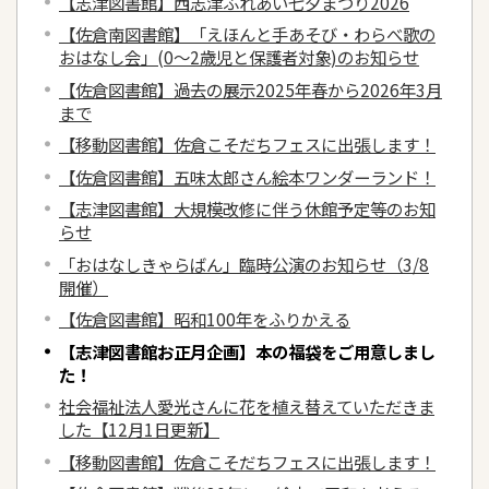
【志津図書館】西志津ふれあい七夕まつり2026
【佐倉南図書館】「えほんと手あそび・わらべ歌の
おはなし会」(0～2歳児と保護者対象)のお知らせ
【佐倉図書館】過去の展示2025年春から2026年3月
まで
【移動図書館】佐倉こそだちフェスに出張します！
【佐倉図書館】五味太郎さん絵本ワンダーランド！
【志津図書館】大規模改修に伴う休館予定等のお知
らせ
「おはなしきゃらばん」臨時公演のお知らせ（3/8
開催）
【佐倉図書館】昭和100年をふりかえる
【志津図書館お正月企画】本の福袋をご用意しまし
た！
社会福祉法人愛光さんに花を植え替えていただきま
した【12月1日更新】
【移動図書館】佐倉こそだちフェスに出張します！