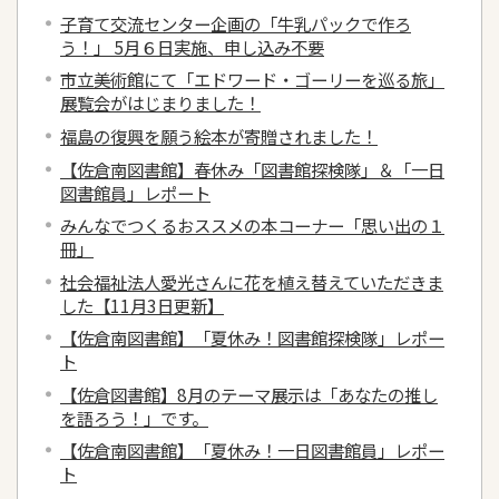
子育て交流センター企画の「牛乳パックで作ろ
う！」 5月６日実施、申し込み不要
市立美術館にて「エドワード・ゴーリーを巡る旅」
展覧会がはじまりました！
福島の復興を願う絵本が寄贈されました！
【佐倉南図書館】春休み「図書館探検隊」＆「一日
図書館員」レポート
みんなでつくるおススメの本コーナー「思い出の１
冊」
社会福祉法人愛光さんに花を植え替えていただきま
した【11月3日更新】
【佐倉南図書館】「夏休み！図書館探検隊」レポー
ト
【佐倉図書館】8月のテーマ展示は「あなたの推し
を語ろう！」です。
【佐倉南図書館】「夏休み！一日図書館員」レポー
ト