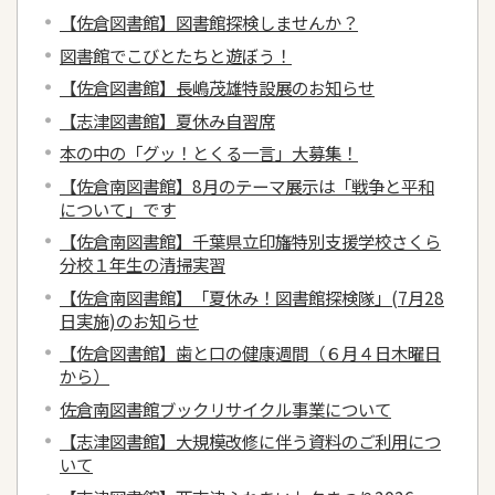
【佐倉図書館】図書館探検しませんか？
図書館でこびとたちと遊ぼう！
【佐倉図書館】長嶋茂雄特設展のお知らせ
【志津図書館】夏休み自習席
本の中の「グッ！とくる一言」大募集！
【佐倉南図書館】8月のテーマ展示は「戦争と平和
について」です
【佐倉南図書館】千葉県立印旛特別支援学校さくら
分校１年生の清掃実習
【佐倉南図書館】「夏休み！図書館探検隊」(7月28
日実施)のお知らせ
【佐倉図書館】歯と口の健康週間（６月４日木曜日
から）
佐倉南図書館ブックリサイクル事業について
【志津図書館】大規模改修に伴う資料のご利用につ
いて