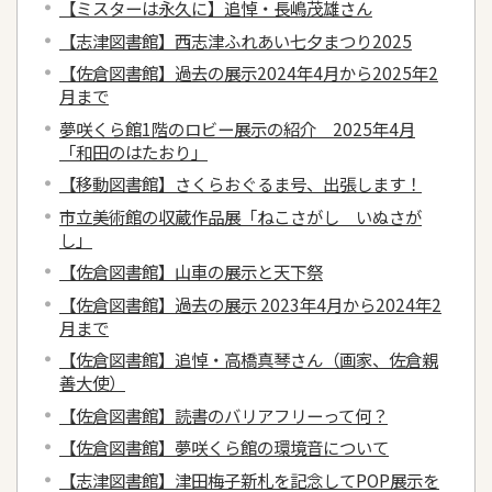
【ミスターは永久に】追悼・長嶋茂雄さん
【志津図書館】西志津ふれあい七夕まつり2025
【佐倉図書館】過去の展示2024年4月から2025年2
月まで
夢咲くら館1階のロビー展示の紹介 2025年4月
「和田のはたおり」
【移動図書館】さくらおぐるま号、出張します！
市立美術館の収蔵作品展「ねこさがし いぬさが
し」
【佐倉図書館】山車の展示と天下祭
【佐倉図書館】過去の展示 2023年4月から2024年2
月まで
【佐倉図書館】追悼・高橋真琴さん（画家、佐倉親
善大使）
【佐倉図書館】読書のバリアフリーって何？
【佐倉図書館】夢咲くら館の環境音について
【志津図書館】津田梅子新札を記念してPOP展示を