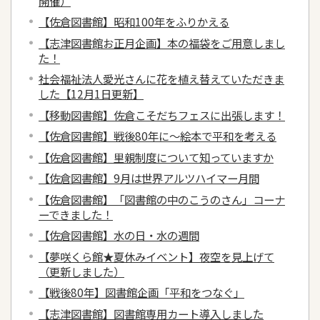
開催）
【佐倉図書館】昭和100年をふりかえる
【志津図書館お正月企画】本の福袋をご用意しまし
た！
社会福祉法人愛光さんに花を植え替えていただきま
した【12月1日更新】
【移動図書館】佐倉こそだちフェスに出張します！
【佐倉図書館】戦後80年に～絵本で平和を考える
【佐倉図書館】里親制度について知っていますか
【佐倉図書館】9月は世界アルツハイマー月間
【佐倉図書館】「図書館の中のこうのさん」コーナ
ーできました！
【佐倉図書館】水の日・水の週間
【夢咲くら館★夏休みイベント】夜空を見上げて
（更新しました）
【戦後80年】図書館企画「平和をつなぐ」
【志津図書館】図書館専用カート導入しました