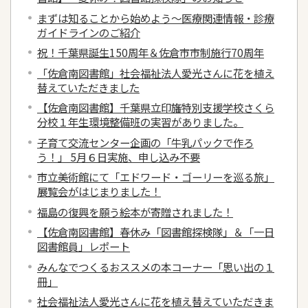
まずは知ることから始めよう～医療関連情報・診療
ガイドラインのご紹介
祝！千葉県誕生150周年＆佐倉市市制施行70周年
「佐倉南図書館」社会福祉法人愛光さんに花を植え
替えていただきました
【佐倉南図書館】千葉県立印旛特別支援学校さくら
分校１年生環境整備班の実習がありました。
子育て交流センター企画の「牛乳パックで作ろ
う！」 5月６日実施、申し込み不要
市立美術館にて「エドワード・ゴーリーを巡る旅」
展覧会がはじまりました！
福島の復興を願う絵本が寄贈されました！
【佐倉南図書館】春休み「図書館探検隊」＆「一日
図書館員」レポート
みんなでつくるおススメの本コーナー「思い出の１
冊」
社会福祉法人愛光さんに花を植え替えていただきま