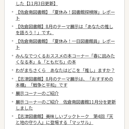
した【11月3日更新】
【佐倉南図書館】「夏休み！図書館探検隊」レポー
ト
【佐倉図書館】8月のテーマ展示は「あなたの推し
を語ろう！」です。
【佐倉南図書館】「夏休み！一日図書館員」レポー
ト
みんなでつくるおススメの本コーナー「春に読みた
くなる本」＆「ともだち」の本
わがまちさくら あなたはどこを「推し」ますか？
【志津図書館】8月のテーマ展示は、「おすすめの
本棚」「戦争と平和」です
展示コーナーのご紹介
展示コーナーのご紹介 佐倉南図書館11月分を更新
しました
【志津図書館】美味しいブックトーク 第4回『天
と地の守り人』に登場する「マッサル」