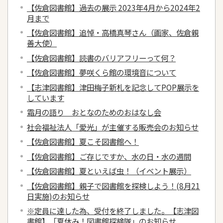
【佐倉図書館】過去の展示 2023年4月から2024年2
月まで
【佐倉図書館】追悼・高橋真琴さん（画家、佐倉親
善大使）
【佐倉図書館】読書のバリアフリーって何？
【佐倉図書館】夢咲くら館の環境音について
【志津図書館】津田梅子新札を記念してPOP展示を
しています
霜月の語り おとなのためのおはなし会
社会福祉法人「愛光」が主催する販売会のお知らせ
【佐倉図書館】夏こそ図書館へ！
【佐倉図書館】ご存じですか、水の日・水の週間
【佐倉図書館】夏といえば虫！（イベント展示）
【佐倉図書館】親子で図書館を探検しよう！(8月21
日実施)のお知らせ
※定員に達した為、受付を終了しました。【志津図
書館】「夏休み！図書館探検隊」のお知らせ