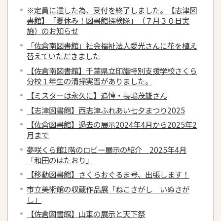
※定員に達した為、受付を終了しました。【志津図
書館】「夏休み！図書館探検隊」（７月３０日実
施）のお知らせ
「佐倉南図書館」社会福祉法人愛光さんに花を植え
替えていただきました
【佐倉南図書館】千葉県立印旛特別支援学校さくら
分校１年生の清掃実習がありました。
【ミスターは永久に】追悼・長嶋茂雄さん
【志津図書館】西志津ふれあい七夕まつり2025
【佐倉図書館】過去の展示2024年4月から2025年2
月まで
夢咲くら館1階のロビー展示の紹介 2025年4月
「和田のはたおり」
【移動図書館】さくらおぐるま号、出張します！
市立美術館の収蔵作品展「ねこさがし いぬさが
し」
【佐倉図書館】山車の展示と天下祭