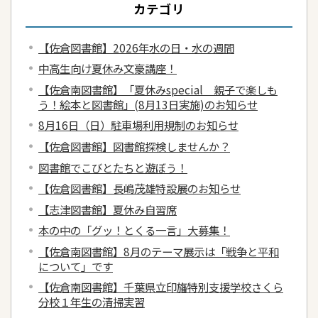
カテゴリ
【佐倉図書館】2026年水の日・水の週間
中高生向け夏休み文豪講座！
【佐倉南図書館】「夏休みspecial 親子で楽しも
う！絵本と図書館」(8月13日実施)のお知らせ
8月16日（日）駐車場利用規制のお知らせ
【佐倉図書館】図書館探検しませんか？
図書館でこびとたちと遊ぼう！
【佐倉図書館】長嶋茂雄特設展のお知らせ
【志津図書館】夏休み自習席
本の中の「グッ！とくる一言」大募集！
【佐倉南図書館】8月のテーマ展示は「戦争と平和
について」です
【佐倉南図書館】千葉県立印旛特別支援学校さくら
分校１年生の清掃実習