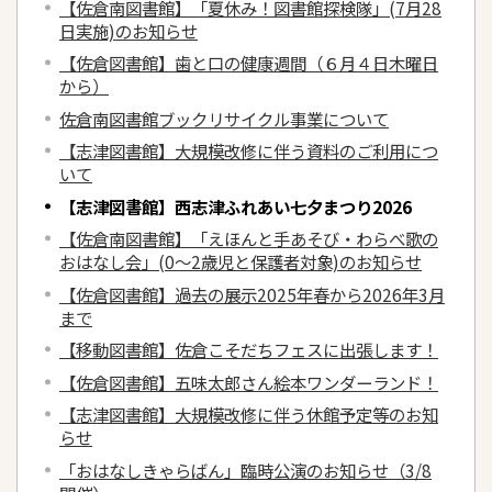
【佐倉南図書館】「夏休み！図書館探検隊」(7月28
日実施)のお知らせ
【佐倉図書館】歯と口の健康週間（６月４日木曜日
から）
佐倉南図書館ブックリサイクル事業について
【志津図書館】大規模改修に伴う資料のご利用につ
いて
【志津図書館】西志津ふれあい七夕まつり2026
【佐倉南図書館】「えほんと手あそび・わらべ歌の
おはなし会」(0～2歳児と保護者対象)のお知らせ
【佐倉図書館】過去の展示2025年春から2026年3月
まで
【移動図書館】佐倉こそだちフェスに出張します！
【佐倉図書館】五味太郎さん絵本ワンダーランド！
【志津図書館】大規模改修に伴う休館予定等のお知
らせ
「おはなしきゃらばん」臨時公演のお知らせ（3/8