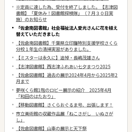
※定員に達した為、受付を終了しました。【志津図
書館】「夏休み！図書館探検隊」（７月３０日実
施）のお知らせ
「佐倉南図書館」社会福祉法人愛光さんに花を植え
替えていただきました
【佐倉南図書館】千葉県立印旛特別支援学校さくら
分校１年生の清掃実習がありました。
【ミスターは永久に】追悼・長嶋茂雄さん
【志津図書館】西志津ふれあい七夕まつり2025
【佐倉図書館】過去の展示2024年4月から2025年2
月まで
夢咲くら館1階のロビー展示の紹介 2025年4月
「和田のはたおり」
【移動図書館】さくらおぐるま号、出張します！
市立美術館の収蔵作品展「ねこさがし いぬさが
し」
【佐倉図書館】山車の展示と天下祭