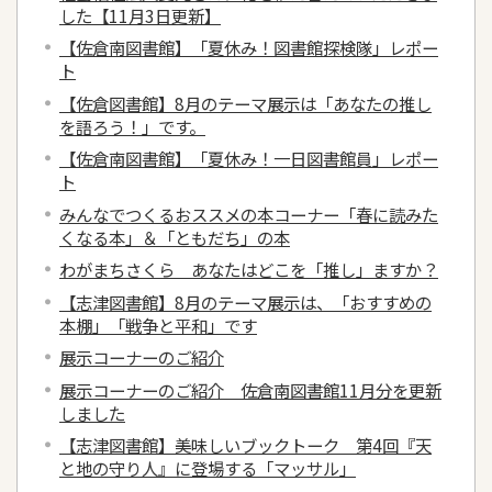
した【11月3日更新】
【佐倉南図書館】「夏休み！図書館探検隊」レポー
ト
【佐倉図書館】8月のテーマ展示は「あなたの推し
を語ろう！」です。
【佐倉南図書館】「夏休み！一日図書館員」レポー
ト
みんなでつくるおススメの本コーナー「春に読みた
くなる本」＆「ともだち」の本
わがまちさくら あなたはどこを「推し」ますか？
【志津図書館】8月のテーマ展示は、「おすすめの
本棚」「戦争と平和」です
展示コーナーのご紹介
展示コーナーのご紹介 佐倉南図書館11月分を更新
しました
【志津図書館】美味しいブックトーク 第4回『天
と地の守り人』に登場する「マッサル」