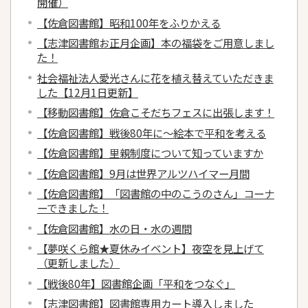
開催）
【佐倉図書館】昭和100年をふりかえる
【志津図書館お正月企画】本の福袋をご用意しまし
た！
社会福祉法人愛光さんに花を植え替えていただきま
した【12月1日更新】
【移動図書館】佐倉こそだちフェスに出張します！
【佐倉図書館】戦後80年に～絵本で平和を考える
【佐倉図書館】里親制度について知っていますか
【佐倉図書館】9月は世界アルツハイマー月間
【佐倉図書館】「図書館の中のこうのさん」コーナ
ーできました！
【佐倉図書館】水の日・水の週間
【夢咲くら館★夏休みイベント】夜空を見上げて
（更新しました）
【戦後80年】図書館企画「平和をつなぐ」
【志津図書館】図書館専用カート導入しました