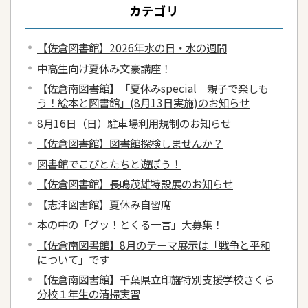
カテゴリ
【佐倉図書館】2026年水の日・水の週間
中高生向け夏休み文豪講座！
【佐倉南図書館】「夏休みspecial 親子で楽しも
う！絵本と図書館」(8月13日実施)のお知らせ
8月16日（日）駐車場利用規制のお知らせ
【佐倉図書館】図書館探検しませんか？
図書館でこびとたちと遊ぼう！
【佐倉図書館】長嶋茂雄特設展のお知らせ
【志津図書館】夏休み自習席
本の中の「グッ！とくる一言」大募集！
【佐倉南図書館】8月のテーマ展示は「戦争と平和
について」です
【佐倉南図書館】千葉県立印旛特別支援学校さくら
分校１年生の清掃実習