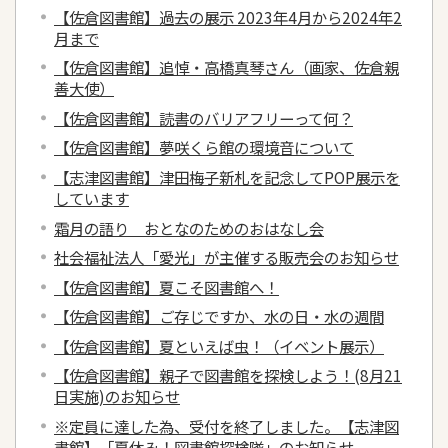
【佐倉図書館】過去の展示 2023年4月から2024年2
月まで
【佐倉図書館】追悼・高橋真琴さん（画家、佐倉親
善大使）
【佐倉図書館】読書のバリアフリーって何？
【佐倉図書館】夢咲くら館の環境音について
【志津図書館】津田梅子新札を記念してPOP展示を
しています
霜月の語り おとなのためのおはなし会
社会福祉法人「愛光」が主催する販売会のお知らせ
【佐倉図書館】夏こそ図書館へ！
【佐倉図書館】ご存じですか、水の日・水の週間
【佐倉図書館】夏といえば虫！（イベント展示）
【佐倉図書館】親子で図書館を探検しよう！(8月21
日実施)のお知らせ
※定員に達した為、受付を終了しました。【志津図
書館】「夏休み！図書館探検隊」のお知らせ