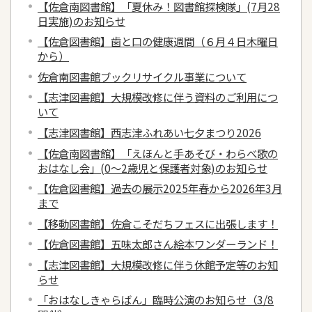
【佐倉南図書館】「夏休み！図書館探検隊」(7月28
日実施)のお知らせ
【佐倉図書館】歯と口の健康週間（６月４日木曜日
から）
佐倉南図書館ブックリサイクル事業について
【志津図書館】大規模改修に伴う資料のご利用につ
いて
【志津図書館】西志津ふれあい七夕まつり2026
【佐倉南図書館】「えほんと手あそび・わらべ歌の
おはなし会」(0～2歳児と保護者対象)のお知らせ
【佐倉図書館】過去の展示2025年春から2026年3月
まで
【移動図書館】佐倉こそだちフェスに出張します！
【佐倉図書館】五味太郎さん絵本ワンダーランド！
【志津図書館】大規模改修に伴う休館予定等のお知
らせ
「おはなしきゃらばん」臨時公演のお知らせ（3/8