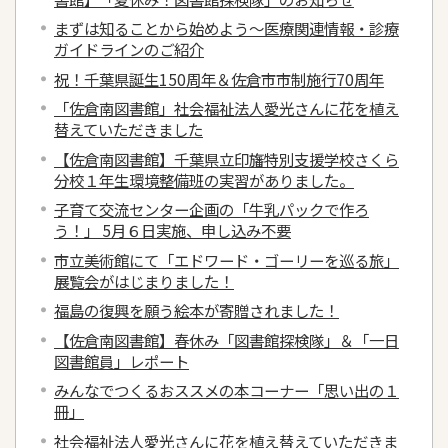
まずは知ることから始めよう～医療関連情報・診療
ガイドラインのご紹介
祝！千葉県誕生150周年＆佐倉市市制施行70周年
「佐倉南図書館」社会福祉法人愛光さんに花を植え
替えていただきました
【佐倉南図書館】千葉県立印旛特別支援学校さくら
分校１年生環境整備班の実習がありました。
子育て交流センター企画の「牛乳パックで作ろ
う！」 5月６日実施、申し込み不要
市立美術館にて「エドワード・ゴーリーを巡る旅」
展覧会がはじまりました！
福島の復興を願う絵本が寄贈されました！
【佐倉南図書館】春休み「図書館探検隊」＆「一日
図書館員」レポート
みんなでつくるおススメの本コーナー「思い出の１
冊」
社会福祉法人愛光さんに花を植え替えていただきま