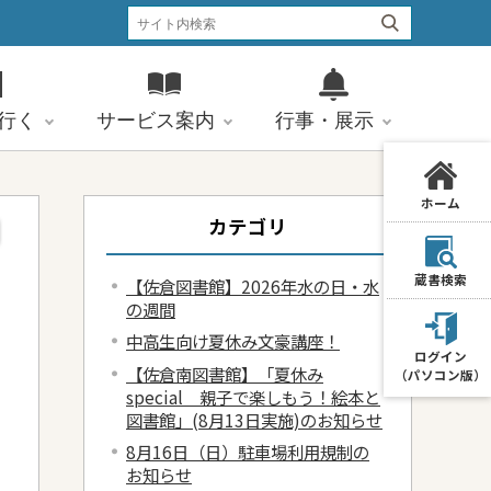
行く
サービス案内
行事・展示
ホーム
カテゴリ
蔵書検索
【佐倉図書館】2026年水の日・水
の週間
中高生向け夏休み文豪講座！
ログイン
【佐倉南図書館】「夏休み
（パソコン版）
special 親子で楽しもう！絵本と
図書館」(8月13日実施)のお知らせ
8月16日（日）駐車場利用規制の
お知らせ