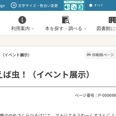
age
文字サイズ・色合い変更
すべて
ページ
PDF
ID
利用案内
本を探す・調べる
図書館に
！（イベント展示）
印刷用ページ
えば虫！（イベント展示）
ページ番号：P-000696
くら館のゆめさくらひろばにて、アトリエそうわーくすさんによ