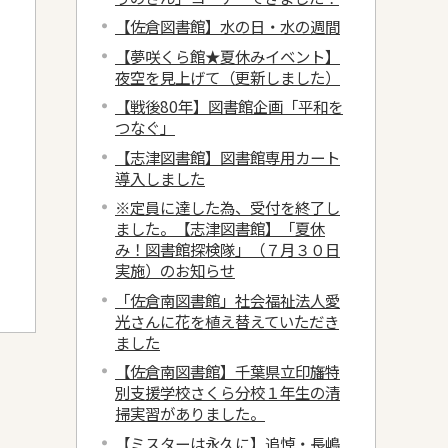
【佐倉図書館】水の日・水の週間
【夢咲くら館★夏休みイベント】
夜空を見上げて（更新しました）
【戦後80年】図書館企画「平和を
つなぐ」
【志津図書館】図書館専用カート
導入しました
※定員に達した為、受付を終了し
ました。【志津図書館】「夏休
み！図書館探検隊」（７月３０日
実施）のお知らせ
「佐倉南図書館」社会福祉法人愛
光さんに花を植え替えていただき
ました
【佐倉南図書館】千葉県立印旛特
別支援学校さくら分校１年生の清
掃実習がありました。
【ミスターは永久に】追悼・長嶋