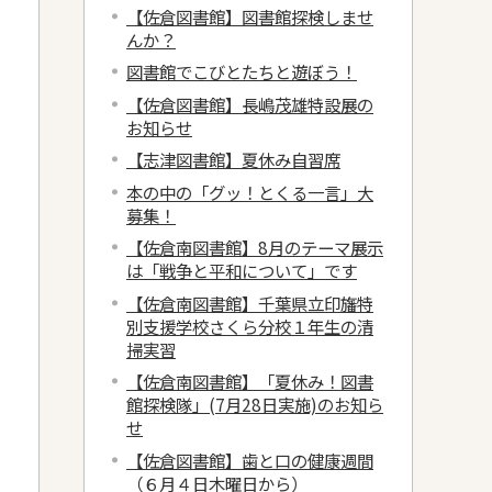
【佐倉図書館】図書館探検しませ
んか？
図書館でこびとたちと遊ぼう！
【佐倉図書館】長嶋茂雄特設展の
お知らせ
【志津図書館】夏休み自習席
本の中の「グッ！とくる一言」大
募集！
【佐倉南図書館】8月のテーマ展示
は「戦争と平和について」です
【佐倉南図書館】千葉県立印旛特
別支援学校さくら分校１年生の清
掃実習
【佐倉南図書館】「夏休み！図書
館探検隊」(7月28日実施)のお知ら
せ
【佐倉図書館】歯と口の健康週間
（６月４日木曜日から）