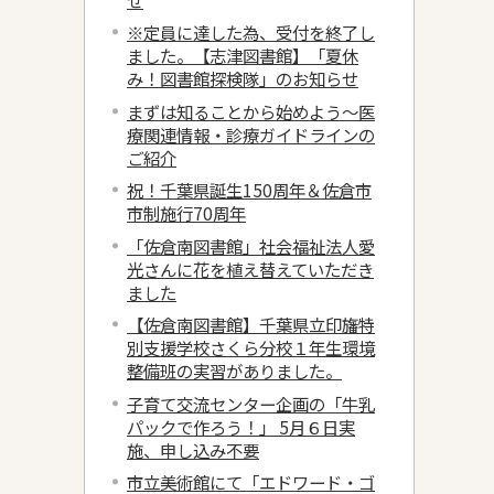
※定員に達した為、受付を終了し
ました。【志津図書館】「夏休
み！図書館探検隊」のお知らせ
まずは知ることから始めよう～医
療関連情報・診療ガイドラインの
ご紹介
祝！千葉県誕生150周年＆佐倉市
市制施行70周年
「佐倉南図書館」社会福祉法人愛
光さんに花を植え替えていただき
ました
【佐倉南図書館】千葉県立印旛特
別支援学校さくら分校１年生環境
整備班の実習がありました。
子育て交流センター企画の「牛乳
パックで作ろう！」 5月６日実
施、申し込み不要
市立美術館にて「エドワード・ゴ