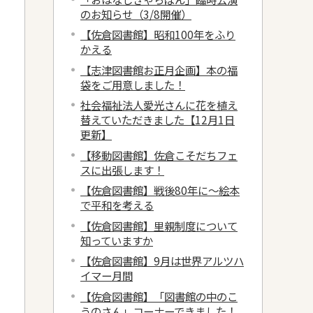
のお知らせ（3/8開催）
【佐倉図書館】昭和100年をふり
かえる
【志津図書館お正月企画】本の福
袋をご用意しました！
社会福祉法人愛光さんに花を植え
替えていただきました【12月1日
更新】
【移動図書館】佐倉こそだちフェ
スに出張します！
【佐倉図書館】戦後80年に～絵本
で平和を考える
【佐倉図書館】里親制度について
知っていますか
【佐倉図書館】9月は世界アルツハ
イマー月間
【佐倉図書館】「図書館の中のこ
うのさん」コーナーできました！