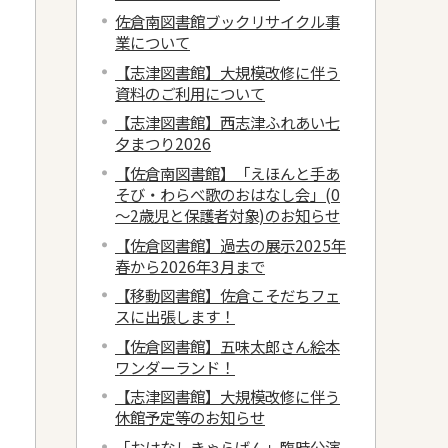
佐倉南図書館ブックリサイクル事
業について
【志津図書館】大規模改修に伴う
資料のご利用について
【志津図書館】西志津ふれあい七
夕まつり2026
【佐倉南図書館】「えほんと手あ
そび・わらべ歌のおはなし会」(0
～2歳児と保護者対象)のお知らせ
【佐倉図書館】過去の展示2025年
春から2026年3月まで
【移動図書館】佐倉こそだちフェ
スに出張します！
【佐倉図書館】五味太郎さん絵本
ワンダーランド！
【志津図書館】大規模改修に伴う
休館予定等のお知らせ
「おはなしきゃらばん」臨時公演