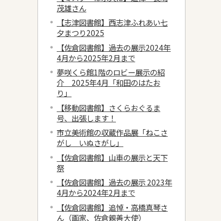
茂雄さん
【志津図書館】西志津ふれあい七
夕まつり2025
【佐倉図書館】過去の展示2024年
4月から2025年2月まで
夢咲くら館1階のロビー展示の紹
介 2025年4月「和田のはたお
り」
【移動図書館】さくらおぐるま
号、出張します！
市立美術館の収蔵作品展「ねこさ
がし いぬさがし」
【佐倉図書館】山車の展示と天下
祭
【佐倉図書館】過去の展示 2023年
4月から2024年2月まで
【佐倉図書館】追悼・高橋真琴さ
ん（画家、佐倉親善大使）