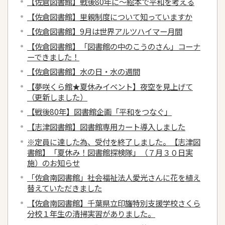
【佐倉図書館】戦後80年に～絵本で平和を考える
【佐倉図書館】里親制度について知っていますか
【佐倉図書館】9月は世界アルツハイマー月間
【佐倉図書館】「図書館の中のこうのさん」コーナ
ーできました！
【佐倉図書館】水の日・水の週間
【夢咲くら館★夏休みイベント】夜空を見上げて
（更新しました）
【戦後80年】図書館企画「平和をつなぐ」
【志津図書館】図書館専用カート導入しました
※定員に達した為、受付を終了しました。【志津図
書館】「夏休み！図書館探検隊」（７月３０日実
施）のお知らせ
「佐倉南図書館」社会福祉法人愛光さんに花を植え
替えていただきました
【佐倉南図書館】千葉県立印旛特別支援学校さくら
分校１年生の清掃実習がありました。