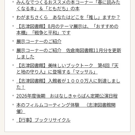
みんなでつくるおススメの本コーナー「春に読みた
くなる本」＆「ともだち」の本
わがまちさくら あなたはどこを「推し」ますか？
【志津図書館】8月のテーマ展示は、「おすすめの
本棚」「戦争と平和」です
展示コーナーのご紹介
展示コーナーのご紹介 佐倉南図書館11月分を更新
しました
【志津図書館】美味しいブックトーク 第4回『天
と地の守り人』に登場する「マッサル」
【志津図書館】入館者が１０００万人に到達しまし
た！
2026年度後期 おはなしきゃらばん定期公演日程
本のフィルムコーティング体験 （志津図書館開
催）
【行事】ブックリサイクル