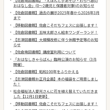
【佐倉南図書館】「えほんと手あそび・わらべ歌の
おはなし会」(0～2歳児と保護者対象)のお知らせ
【佐倉図書館】過去の展示2025年春から2026年3月
まで
【移動図書館】佐倉こそだちフェスに出張します！
【佐倉図書館】五味太郎さん絵本ワンダーランド！
【志津図書館】大規模改修に伴う休館予定等のお知
らせ
【佐倉南図書館】講座室利用について
「おはなしきゃらばん」臨時公演のお知らせ（3/8
開催）
【佐倉図書館】昭和100年をふりかえる
【志津図書館お正月企画】本の福袋をご用意しまし
た！
社会福祉法人愛光さんに花を植え替えていただきま
した【12月1日更新】
【移動図書館】佐倉こそだちフェスに出張します！