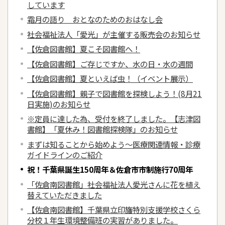
しています
霜月の語り おとなのためのおはなし会
社会福祉法人「愛光」が主催する販売会のお知らせ
【佐倉図書館】夏こそ図書館へ！
【佐倉図書館】ご存じですか、水の日・水の週間
【佐倉図書館】夏といえば虫！（イベント展示）
【佐倉図書館】親子で図書館を探検しよう！(8月21
日実施)のお知らせ
※定員に達した為、受付を終了しました。【志津図
書館】「夏休み！図書館探検隊」のお知らせ
まずは知ることから始めよう～医療関連情報・診療
ガイドラインのご紹介
祝！千葉県誕生150周年＆佐倉市市制施行70周年
「佐倉南図書館」社会福祉法人愛光さんに花を植え
替えていただきました
【佐倉南図書館】千葉県立印旛特別支援学校さくら
分校１年生環境整備班の実習がありました。