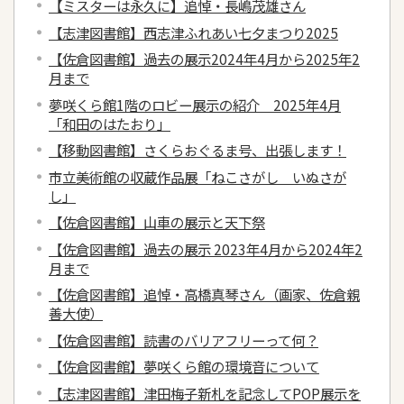
【ミスターは永久に】追悼・長嶋茂雄さん
【志津図書館】西志津ふれあい七夕まつり2025
【佐倉図書館】過去の展示2024年4月から2025年2
月まで
夢咲くら館1階のロビー展示の紹介 2025年4月
「和田のはたおり」
【移動図書館】さくらおぐるま号、出張します！
市立美術館の収蔵作品展「ねこさがし いぬさが
し」
【佐倉図書館】山車の展示と天下祭
【佐倉図書館】過去の展示 2023年4月から2024年2
月まで
【佐倉図書館】追悼・高橋真琴さん（画家、佐倉親
善大使）
【佐倉図書館】読書のバリアフリーって何？
【佐倉図書館】夢咲くら館の環境音について
【志津図書館】津田梅子新札を記念してPOP展示を