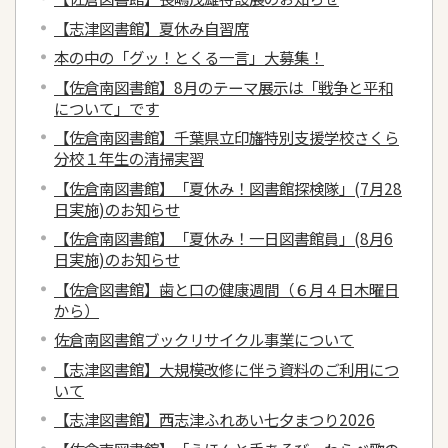
【志津図書館】夏休み自習席
本の中の「グッ！とくる一言」大募集！
【佐倉南図書館】8月のテーマ展示は「戦争と平和
について」です
【佐倉南図書館】千葉県立印旛特別支援学校さくら
分校１年生の清掃実習
【佐倉南図書館】「夏休み！図書館探検隊」(7月28
日実施)のお知らせ
【佐倉南図書館】「夏休み！一日図書館員」(8月6
日実施)のお知らせ
【佐倉図書館】歯と口の健康週間（６月４日木曜日
から）
佐倉南図書館ブックリサイクル事業について
【志津図書館】大規模改修に伴う資料のご利用につ
いて
【志津図書館】西志津ふれあい七夕まつり2026