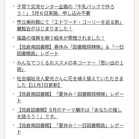
子育て交流センター企画の「牛乳パックで作ろ
う！」 5月６日実施、申し込み不要
市立美術館にて「エドワード・ゴーリーを巡る旅」
展覧会がはじまりました！
福島の復興を願う絵本が寄贈されました！
【佐倉南図書館】春休み「図書館探検隊」＆「一日
図書館員」レポート
みんなでつくるおススメの本コーナー「思い出の１
冊」
社会福祉法人愛光さんに花を植え替えていただきま
した【11月3日更新】
【佐倉南図書館】「夏休み！図書館探検隊」レポー
ト
【佐倉図書館】8月のテーマ展示は「あなたの推し
を語ろう！」です。
【佐倉南図書館】「夏休み！一日図書館員」レポー
ト