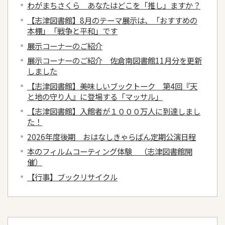
わがまちさくら あなたはどこを「推し」ますか？
【志津図書館】8月のテーマ展示は、「おすすめの
本棚」「戦争と平和」です
展示コーナーのご紹介
展示コーナーのご紹介 佐倉南図書館11月分を更新
しました
【志津図書館】美味しいブックトーク 第4回『天
と地の守り人』に登場する「マッサル」
【志津図書館】入館者が１０００万人に到達しまし
た！
2026年度後期 おはなしきゃらばん定期公演日程
本のフィルムコーティング体験 （志津図書館開
催）
【行事】ブックリサイクル