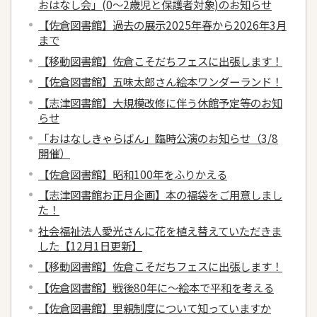
おはなし会」(0～2歳児と保護者対象)のお知らせ
【佐倉図書館】過去の展示2025年春から2026年3月
まで
【移動図書館】佐倉こそだちフェスに出張します！
【佐倉図書館】五味太郎さん絵本ワンダーランド！
【志津図書館】大規模改修に伴う休館予定等のお知
らせ
「おはなしきゃらばん」臨時公演のお知らせ（3/8
開催）
【佐倉図書館】昭和100年をふりかえる
【志津図書館お正月企画】本の福袋をご用意しまし
た！
社会福祉法人愛光さんに花を植え替えていただきま
した【12月1日更新】
【移動図書館】佐倉こそだちフェスに出張します！
【佐倉図書館】戦後80年に～絵本で平和を考える
【佐倉図書館】里親制度について知っていますか