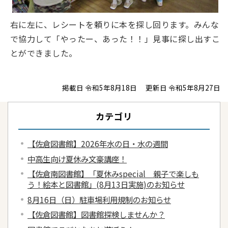
右に左に、レシートを頼りに本を探し回ります。みんな
で協力して「やったー、あった！！」見事に探し出すこ
とができました。
掲載日 令和5年8月18日
更新日 令和5年8月27日
カテゴリ
【佐倉図書館】2026年水の日・水の週間
中高生向け夏休み文豪講座！
【佐倉南図書館】「夏休みspecial 親子で楽しも
う！絵本と図書館」(8月13日実施)のお知らせ
8月16日（日）駐車場利用規制のお知らせ
【佐倉図書館】図書館探検しませんか？