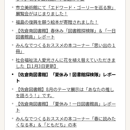
市立美術館にて「エドワード・ゴーリーを巡る旅」
展覧会がはじまりました！
福島の復興を願う絵本が寄贈されました！
【佐倉南図書館】春休み「図書館探検隊」＆「一日
図書館員」レポート
みんなでつくるおススメの本コーナー「思い出の１
冊」
社会福祉法人愛光さんに花を植え替えていただきま
した【11月3日更新】
【佐倉南図書館】「夏休み！図書館探検隊」レポー
ト
【佐倉図書館】8月のテーマ展示は「あなたの推し
を語ろう！」です。
【佐倉南図書館】「夏休み！一日図書館員」レポー
ト
みんなでつくるおススメの本コーナー「春に読みた
くなる本」＆「ともだち」の本