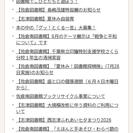
図書館でこびとたちと遊ぼう！
【佐倉図書館】長嶋茂雄特設展のお知らせ
【志津図書館】夏休み自習席
本の中の「グッ！とくる一言」大募集！
【佐倉南図書館】8月のテーマ展示は「戦争と平和
について」です
【佐倉南図書館】千葉県立印旛特別支援学校さくら
分校１年生の清掃実習
【佐倉南図書館】「夏休み！図書館探検隊」(7月28
日実施)のお知らせ
【佐倉図書館】歯と口の健康週間（６月４日木曜日
から）
佐倉南図書館ブックリサイクル事業について
【志津図書館】大規模改修に伴う資料のご利用につ
いて
【志津図書館】西志津ふれあい七夕まつり2026
【佐倉南図書館】「えほんと手あそび・わらべ歌の