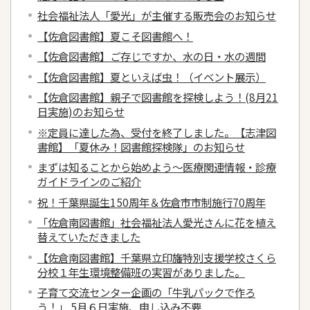
社会福祉法人「愛光」が主催する販売会のお知らせ
【佐倉図書館】夏こそ図書館へ！
【佐倉図書館】ご存じですか、水の日・水の週間
【佐倉図書館】夏といえば虫！（イベント展示）
【佐倉図書館】親子で図書館を探検しよう！(8月21
日実施)のお知らせ
※定員に達した為、受付を終了しました。【志津図
書館】「夏休み！図書館探検隊」のお知らせ
まずは知ることから始めよう～医療関連情報・診療
ガイドラインのご紹介
祝！千葉県誕生150周年＆佐倉市市制施行70周年
「佐倉南図書館」社会福祉法人愛光さんに花を植え
替えていただきました
【佐倉南図書館】千葉県立印旛特別支援学校さくら
分校１年生環境整備班の実習がありました。
子育て交流センター企画の「牛乳パックで作ろ
う！」 5月６日実施、申し込み不要