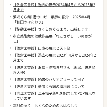
【佐倉図書館】過去の展示2024年4月から2025年2
月まで
夢咲くら館1階のロビー展示の紹介 2025年4月
「和田のはたおり」
【移動図書館】さくらおぐるま号、出張します！
市立美術館の収蔵作品展「ねこさがし いぬさが
し」
【佐倉図書館】山車の展示と天下祭
【佐倉図書館】過去の展示 2023年4月から2024年2
月まで
【佐倉図書館】追悼・高橋真琴さん（画家、佐倉親
善大使）
【佐倉図書館】読書のバリアフリーって何？
【佐倉図書館】夢咲くら館の環境音について
【志津図書館】津田梅子新札を記念してPOP展示を
しています
霜月の語り おとなのためのおはなし会