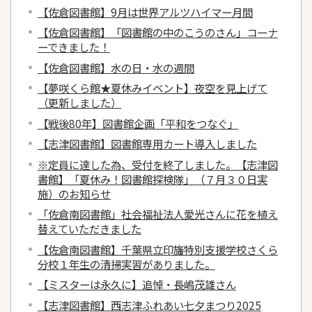
【佐倉図書館】9月は世界アルツハイマー月間
【佐倉図書館】「図書館の中のこうのさん」コーナ
ーできました！
【佐倉図書館】水の日・水の週間
【夢咲くら館★夏休みイベント】夜空を見上げて
（更新しました）
【戦後80年】図書館企画「平和をつなぐ」
【志津図書館】図書館専用カート導入しました
※定員に達した為、受付を終了しました。【志津図
書館】「夏休み！図書館探検隊」（７月３０日実
施）のお知らせ
「佐倉南図書館」社会福祉法人愛光さんに花を植え
替えていただきました
【佐倉南図書館】千葉県立印旛特別支援学校さくら
分校１年生の清掃実習がありました。
【ミスターは永久に】追悼・長嶋茂雄さん
【志津図書館】西志津ふれあい七夕まつり2025