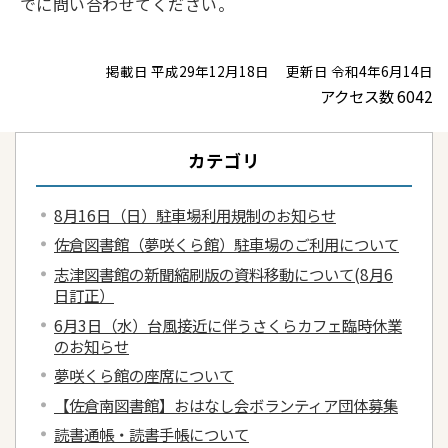
でに問い合わせてください。
掲載日 平成29年12月18日
更新日 令和4年6月14日
アクセス数
6042
カテゴリ
8月16日（日）駐車場利用規制のお知らせ
佐倉図書館（夢咲くら館）駐車場のご利用について
志津図書館の新聞縮刷版の資料移動について(8月6
日訂正）
6月3日（水）台風接近に伴うさくらカフェ臨時休業
のお知らせ
夢咲くら館の座席について
【佐倉南図書館】おはなし会ボランティア団体募集
読書通帳・読書手帳について