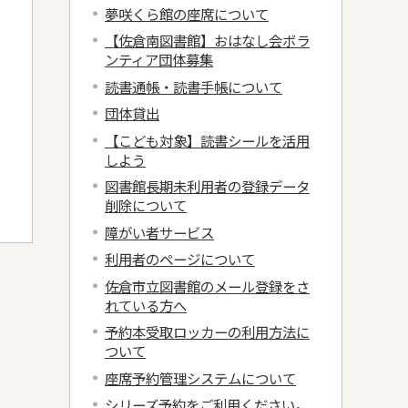
夢咲くら館の座席について
【佐倉南図書館】おはなし会ボラ
ンティア団体募集
読書通帳・読書手帳について
団体貸出
【こども対象】読書シールを活用
しよう
図書館長期未利用者の登録データ
削除について
障がい者サービス
利用者のページについて
佐倉市立図書館のメール登録をさ
れている方へ
予約本受取ロッカーの利用方法に
ついて
座席予約管理システムについて
シリーズ予約をご利用ください。