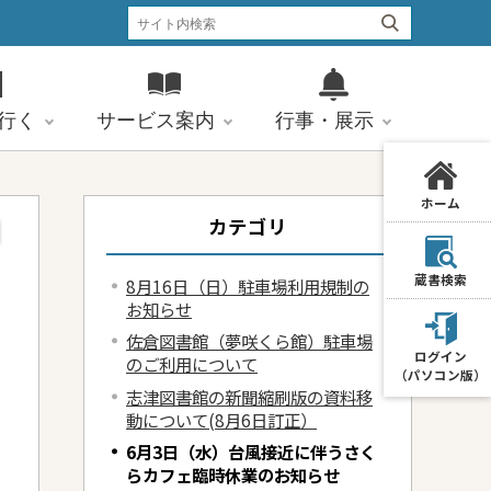
行く
サービス案内
行事・展示
ホーム
カテゴリ
蔵書検索
8月16日（日）駐車場利用規制の
お知らせ
佐倉図書館（夢咲くら館）駐車場
ログイン
のご利用について
（パソコン版）
志津図書館の新聞縮刷版の資料移
動について(8月6日訂正）
6月3日（水）台風接近に伴うさく
らカフェ臨時休業のお知らせ