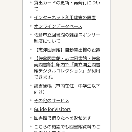
貸出カードの更新・再発行につい
て
インターネット利用端末の設置
オンラインデータベース
佐倉市立図書館の雑誌スポンサー
制度について
【志津図書館】自動貸出機の設置
【佐倉図書館・志津図書館・佐倉
南図書館】館内で『国立国会図書
館デジタルコレクション』が利用
できます。
読書通帳（市内在住 中学生以下
向け）
その他のサービス
Guide for Visitors
図書館で借りた本を返せます
こちらの施設でも図書館資料のご