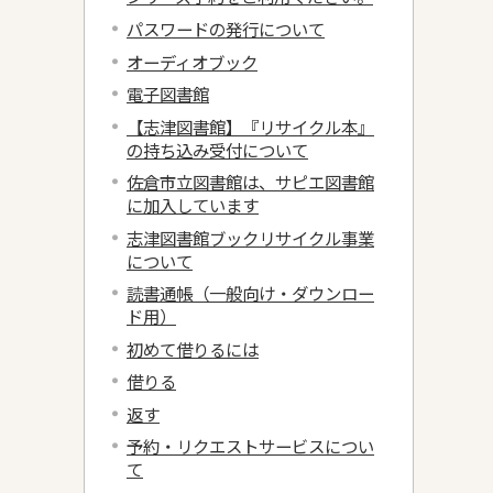
パスワードの発行について
オーディオブック
電子図書館
【志津図書館】『リサイクル本』
の持ち込み受付について
佐倉市立図書館は、サピエ図書館
に加入しています
志津図書館ブックリサイクル事業
について
読書通帳（一般向け・ダウンロー
ド用）
初めて借りるには
借りる
返す
予約・リクエストサービスについ
て