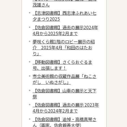
茂雄さん
【志津図書館】西志津ふれあい七
夕まつり2025
【佐倉図書館】過去の展示2024年
4月から2025年2月まで
夢咲くら館1階のロビー展示の紹
介 2025年4月「和田のはたお
り」
【移動図書館】さくらおぐるま
号、出張します！
市立美術館の収蔵作品展「ねこさ
がし いぬさがし」
【佐倉図書館】山車の展示と天下
祭
【佐倉図書館】過去の展示 2023年
4月から2024年2月まで
【佐倉図書館】追悼・高橋真琴さ
ん（画家、佐倉親善大使）