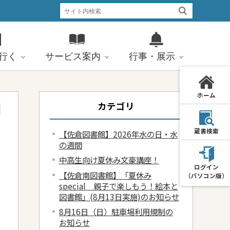
行く
サービス案内
行事・展示
ホーム
カテゴリ
蔵書検索
【佐倉図書館】2026年水の日・水
の週間
中高生向け夏休み文豪講座！
ログイン
【佐倉南図書館】「夏休み
（パソコン版）
special 親子で楽しもう！絵本と
図書館」(8月13日実施)のお知らせ
8月16日（日）駐車場利用規制の
お知らせ