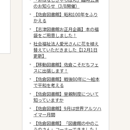
のお知らせ（3/8開催）
【佐倉図書館】昭和100年をふり
かえる
【志津図書館お正月企画】本の福
袋をご用意しました！
社会福祉法人愛光さんに花を植え
替えていただきました【12月1日
更新】
【移動図書館】佐倉こそだちフェ
スに出張します！
【佐倉図書館】戦後80年に～絵本
で平和を考える
【佐倉図書館】里親制度について
知っていますか
【佐倉図書館】9月は世界アルツハ
イマー月間
【佐倉図書館】「図書館の中のこ
うのさん」コーナーできました！