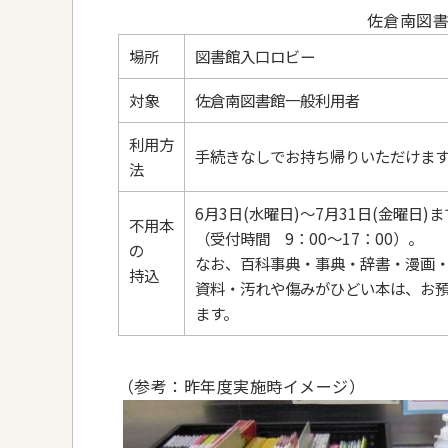
佐倉南図
場所
図書館入口ロビー
対象
佐倉南図書館一般利用者
利用方
手続きなしでお持ち帰りいただけます
法
6月3日(水曜日)～7月31日(金曜
不用本
（受付時間 9：00～17：00）。
の
なお、百科事典・事典・辞書・漫画・
持込
資料・汚れや傷みがひどい本は、お
ます。
（参考：昨年度実施時イメージ）