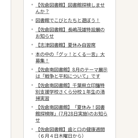
【佐倉図書館】図書館探検しませ
んか？
図書館でこびとたちと遊ぼう！
【佐倉図書館】長嶋茂雄特設展の
お知らせ
【志津図書館】夏休み自習席
本の中の「グッ！とくる一言」大
募集！
【佐倉南図書館】8月のテーマ展示
は「戦争と平和について」です
【佐倉南図書館】千葉県立印旛特
別支援学校さくら分校１年生の清
掃実習
【佐倉南図書館】「夏休み！図書
館探検隊」(7月28日実施)のお知ら
せ
【佐倉図書館】歯と口の健康週間
（６月４日木曜日から）