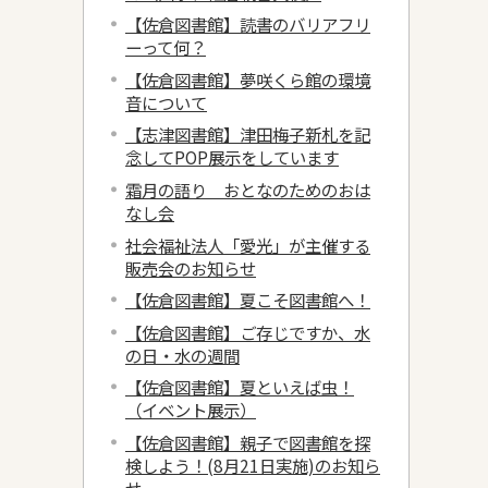
【佐倉図書館】読書のバリアフリ
ーって何？
【佐倉図書館】夢咲くら館の環境
音について
【志津図書館】津田梅子新札を記
念してPOP展示をしています
霜月の語り おとなのためのおは
なし会
社会福祉法人「愛光」が主催する
販売会のお知らせ
【佐倉図書館】夏こそ図書館へ！
【佐倉図書館】ご存じですか、水
の日・水の週間
【佐倉図書館】夏といえば虫！
（イベント展示）
【佐倉図書館】親子で図書館を探
検しよう！(8月21日実施)のお知ら
せ