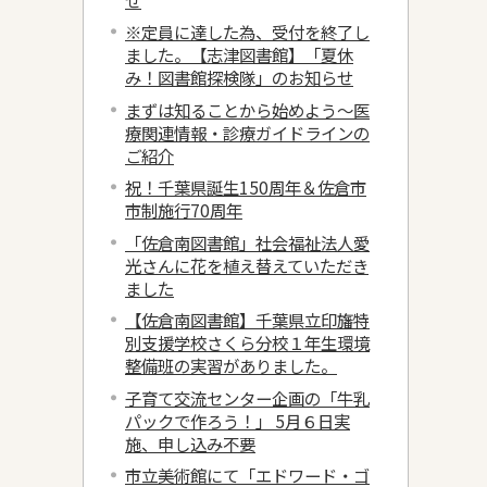
※定員に達した為、受付を終了し
ました。【志津図書館】「夏休
み！図書館探検隊」のお知らせ
まずは知ることから始めよう～医
療関連情報・診療ガイドラインの
ご紹介
祝！千葉県誕生150周年＆佐倉市
市制施行70周年
「佐倉南図書館」社会福祉法人愛
光さんに花を植え替えていただき
ました
【佐倉南図書館】千葉県立印旛特
別支援学校さくら分校１年生環境
整備班の実習がありました。
子育て交流センター企画の「牛乳
パックで作ろう！」 5月６日実
施、申し込み不要
市立美術館にて「エドワード・ゴ