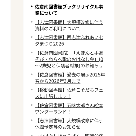
佐倉南図書館ブックリサイクル事
業について
【志津図書館】大規模改修に伴う
資料のご利用について
【志津図書館】西志津ふれあい七
夕まつり2026
【佐倉南図書館】「えほんと手あ
そび・わらべ歌のおはなし会」(0
～2歳児と保護者対象)のお知らせ
【佐倉図書館】過去の展示2025年
春から2026年3月まで
【移動図書館】佐倉こそだちフェ
スに出張します！
【佐倉図書館】五味太郎さん絵本
ワンダーランド！
【志津図書館】大規模改修に伴う
休館予定等のお知らせ
「おはなしきゃらばん」臨時公演