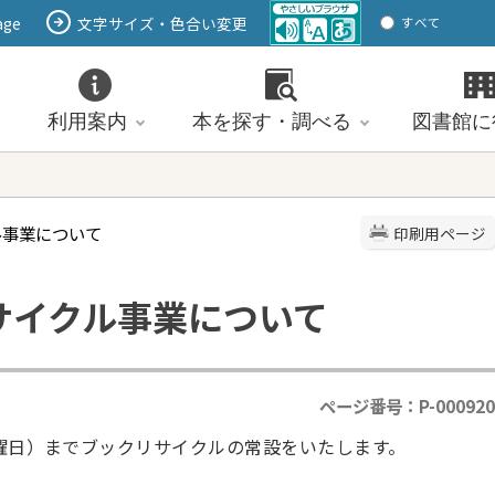
age
文字サイズ・色合い変更
すべて
ページ
PDF
ID
利用案内
本を探す・調べる
図書館に
ル事業について
印刷用ページ
サイクル事業について
ページ番号：P-000920
日曜日）までブックリサイクルの常設をいたします。