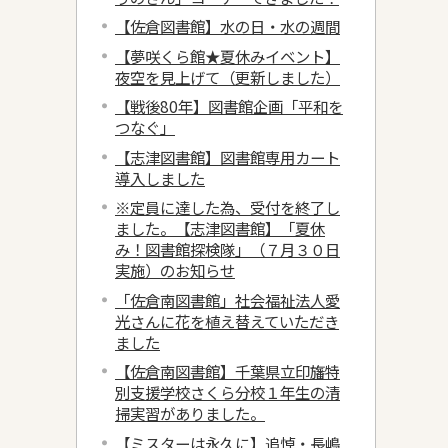
【佐倉図書館】水の日・水の週間
【夢咲くら館★夏休みイベント】
夜空を見上げて（更新しました）
【戦後80年】図書館企画「平和を
つなぐ」
【志津図書館】図書館専用カート
導入しました
※定員に達した為、受付を終了し
ました。【志津図書館】「夏休
み！図書館探検隊」（７月３０日
実施）のお知らせ
「佐倉南図書館」社会福祉法人愛
光さんに花を植え替えていただき
ました
【佐倉南図書館】千葉県立印旛特
別支援学校さくら分校１年生の清
掃実習がありました。
【ミスターは永久に】追悼・長嶋