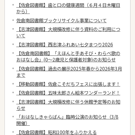
【佐倉図書館】歯と口の健康週間（６月４日木曜日
から）
佐倉南図書館ブックリサイクル事業について
【志津図書館】大規模改修に伴う資料のご利用につ
いて
【志津図書館】西志津ふれあい七夕まつり2026
【佐倉南図書館】「えほんと手あそび・わらべ歌の
おはなし会」(0～2歳児と保護者対象)のお知らせ
【佐倉図書館】過去の展示2025年春から2026年3月
まで
【移動図書館】佐倉こそだちフェスに出張します！
【佐倉図書館】五味太郎さん絵本ワンダーランド！
【志津図書館】大規模改修に伴う休館予定等のお知
らせ
「おはなしきゃらばん」臨時公演のお知らせ（3/8
開催）
【佐倉図書館】昭和100年をふりかえる