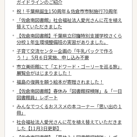
ガイドラインのご紹介
祝！千葉県誕生150周年＆佐倉市市制施行70周年
「佐倉南図書館」社会福祉法人愛光さんに花を植え
替えていただきました
【佐倉南図書館】千葉県立印旛特別支援学校さくら
分校１年生環境整備班の実習がありました。
子育て交流センター企画の「牛乳パックで作ろ
う！」 5月６日実施、申し込み不要
市立美術館にて「エドワード・ゴーリーを巡る旅」
展覧会がはじまりました！
福島の復興を願う絵本が寄贈されました！
【佐倉南図書館】春休み「図書館探検隊」＆「一日
図書館員」レポート
みんなでつくるおススメの本コーナー「思い出の１
冊」
社会福祉法人愛光さんに花を植え替えていただきま
した【11月3日更新】