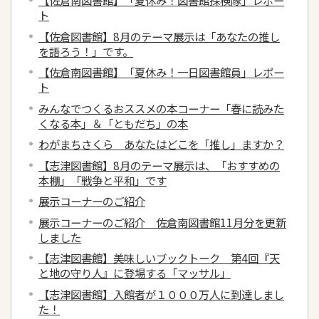
【佐倉南図書館】「夏休み！図書館探検隊」レポー
ト
【佐倉図書館】8月のテーマ展示は「あなたの推し
を語ろう！」です。
【佐倉南図書館】「夏休み！一日図書館員」レポー
ト
みんなでつくるおススメの本コーナー「春に読みた
くなる本」＆「ともだち」の本
わがまちさくら あなたはどこを「推し」ますか？
【志津図書館】8月のテーマ展示は、「おすすめの
本棚」「戦争と平和」です
展示コーナーのご紹介
展示コーナーのご紹介 佐倉南図書館11月分を更新
しました
【志津図書館】美味しいブックトーク 第4回『天
と地の守り人』に登場する「マッサル」
【志津図書館】入館者が１０００万人に到達しまし
た！