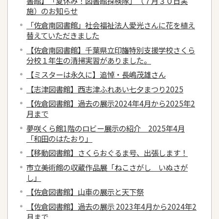
書館】「夏休み！図書館探検隊」（７月３０日実
施）のお知らせ
「佐倉南図書館」社会福祉法人愛光さんに花を植え
替えていただきました
【佐倉南図書館】千葉県立印旛特別支援学校さくら
分校１年生の清掃実習がありました。
【ミスターは永久に】追悼・長嶋茂雄さん
【志津図書館】西志津ふれあい七夕まつり2025
【佐倉図書館】過去の展示2024年4月から2025年2
月まで
夢咲くら館1階のロビー展示の紹介 2025年4月
「和田のはたおり」
【移動図書館】さくらおぐるま号、出張します！
市立美術館の収蔵作品展「ねこさがし いぬさが
し」
【佐倉図書館】山車の展示と天下祭
【佐倉図書館】過去の展示 2023年4月から2024年2
月まで