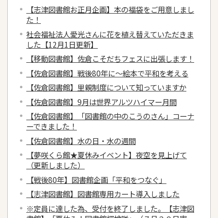
【志津図書館お正月企画】本の福袋をご用意しまし
た！
社会福祉法人愛光さんに花を植え替えていただきま
した【12月1日更新】
【移動図書館】佐倉こそだちフェスに出張します！
【佐倉図書館】戦後80年に～絵本で平和を考える
【佐倉図書館】里親制度について知っていますか
【佐倉図書館】9月は世界アルツハイマー月間
【佐倉図書館】「図書館の中のこうのさん」コーナ
ーできました！
【佐倉図書館】水の日・水の週間
【夢咲くら館★夏休みイベント】夜空を見上げて
（更新しました）
【戦後80年】図書館企画「平和をつなぐ」
【志津図書館】図書館専用カート導入しました
※定員に達した為、受付を終了しました。【志津図