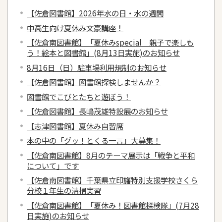
【佐倉図書館】2026年水の日・水の週間
中高生向け夏休み文豪講座！
【佐倉南図書館】「夏休みspecial 親子で楽しも
う！絵本と図書館」(8月13日実施)のお知らせ
8月16日（日）駐車場利用規制のお知らせ
【佐倉図書館】図書館探検しませんか？
図書館でこびとたちと遊ぼう！
【佐倉図書館】長嶋茂雄特設展のお知らせ
【志津図書館】夏休み自習席
本の中の「グッ！とくる一言」大募集！
【佐倉南図書館】8月のテーマ展示は「戦争と平和
について」です
【佐倉南図書館】千葉県立印旛特別支援学校さくら
分校１年生の清掃実習
【佐倉南図書館】「夏休み！図書館探検隊」(7月28
日実施)のお知らせ