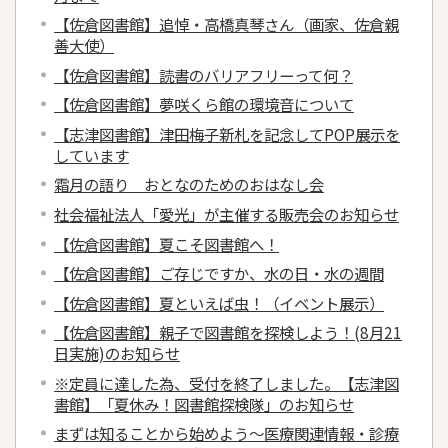
【佐倉図書館】追悼・高橋真琴さん（画家、佐倉親
善大使）
【佐倉図書館】読書のバリアフリーって何？
【佐倉図書館】夢咲くら館の環境音について
【志津図書館】津田梅子新札を記念してPOP展示を
しています
霜月の語り おとなのためのおはなし会
社会福祉法人「愛光」が主催する販売会のお知らせ
【佐倉図書館】夏こそ図書館へ！
【佐倉図書館】ご存じですか、水の日・水の週間
【佐倉図書館】夏といえば虫！（イベント展示）
【佐倉図書館】親子で図書館を探検しよう！(8月21
日実施)のお知らせ
※定員に達した為、受付を終了しました。【志津図
書館】「夏休み！図書館探検隊」のお知らせ
まずは知ることから始めよう～医療関連情報・診療