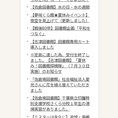
【佐倉図書館】水の日・水の週間
【夢咲くら館★夏休みイベント】
夜空を見上げて（更新しました）
【戦後80年】図書館企画「平和を
つなぐ」
【志津図書館】図書館専用カート
導入しました
※定員に達した為、受付を終了し
ました。【志津図書館】「夏休
み！図書館探検隊」（７月３０日
実施）のお知らせ
「佐倉南図書館」社会福祉法人愛
光さんに花を植え替えていただき
ました
【佐倉南図書館】千葉県立印旛特
別支援学校さくら分校１年生の清
掃実習がありました。
【ミスターは永久に】追悼・長嶋