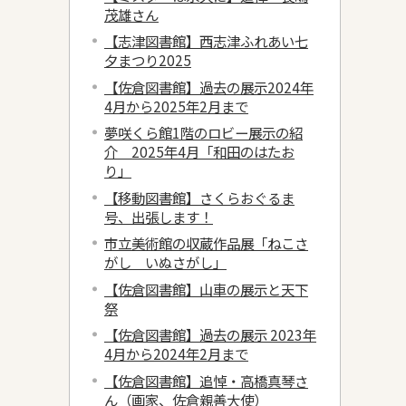
茂雄さん
【志津図書館】西志津ふれあい七
夕まつり2025
【佐倉図書館】過去の展示2024年
4月から2025年2月まで
夢咲くら館1階のロビー展示の紹
介 2025年4月「和田のはたお
り」
【移動図書館】さくらおぐるま
号、出張します！
市立美術館の収蔵作品展「ねこさ
がし いぬさがし」
【佐倉図書館】山車の展示と天下
祭
【佐倉図書館】過去の展示 2023年
4月から2024年2月まで
【佐倉図書館】追悼・高橋真琴さ
ん（画家、佐倉親善大使）