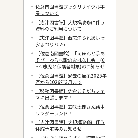
佐倉南図書館ブックリサイクル事
業について
【志津図書館】大規模改修に伴う
資料のご利用について
【志津図書館】西志津ふれあい七
夕まつり2026
【佐倉南図書館】「えほんと手あ
そび・わらべ歌のおはなし会」(0
～2歳児と保護者対象)のお知らせ
【佐倉図書館】過去の展示2025年
春から2026年3月まで
【移動図書館】佐倉こそだちフェ
スに出張します！
【佐倉図書館】五味太郎さん絵本
ワンダーランド！
【志津図書館】大規模改修に伴う
休館予定等のお知らせ
「おはなしきゃらばん」臨時公演