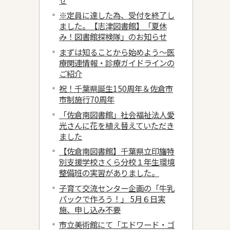
※定員に達した為、受付を終了し
ました。【志津図書館】「夏休
み！図書館探検隊」のお知らせ
まずは知ることから始めよう～医
療関連情報・診療ガイドラインの
ご紹介
祝！千葉県誕生150周年＆佐倉市
市制施行70周年
「佐倉南図書館」社会福祉法人愛
光さんに花を植え替えていただき
ました
【佐倉南図書館】千葉県立印旛特
別支援学校さくら分校１年生環境
整備班の実習がありました。
子育て交流センター企画の「牛乳
パックで作ろう！」 5月６日実
施、申し込み不要
市立美術館にて「エドワード・ゴ