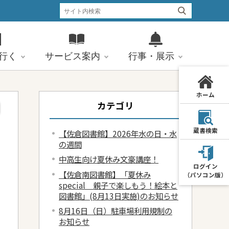
行く
サービス案内
行事・展示
ホーム
カテゴリ
蔵書検索
【佐倉図書館】2026年水の日・水
の週間
中高生向け夏休み文豪講座！
ログイン
【佐倉南図書館】「夏休み
（パソコン版）
special 親子で楽しもう！絵本と
図書館」(8月13日実施)のお知らせ
8月16日（日）駐車場利用規制の
お知らせ