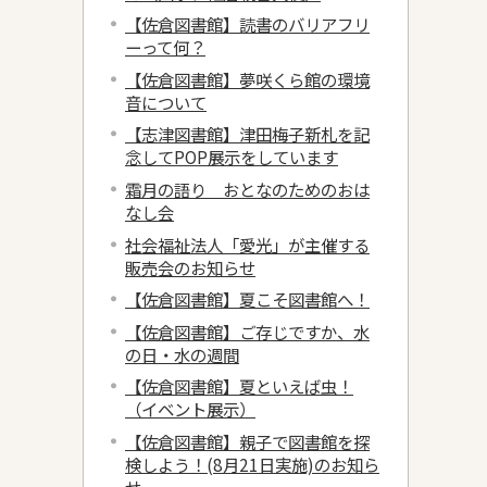
【佐倉図書館】読書のバリアフリ
ーって何？
【佐倉図書館】夢咲くら館の環境
音について
【志津図書館】津田梅子新札を記
念してPOP展示をしています
霜月の語り おとなのためのおは
なし会
社会福祉法人「愛光」が主催する
販売会のお知らせ
【佐倉図書館】夏こそ図書館へ！
【佐倉図書館】ご存じですか、水
の日・水の週間
【佐倉図書館】夏といえば虫！
（イベント展示）
【佐倉図書館】親子で図書館を探
検しよう！(8月21日実施)のお知ら
せ