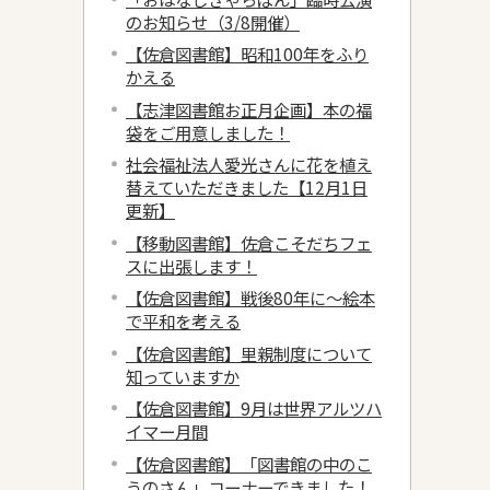
のお知らせ（3/8開催）
【佐倉図書館】昭和100年をふり
かえる
【志津図書館お正月企画】本の福
袋をご用意しました！
社会福祉法人愛光さんに花を植え
替えていただきました【12月1日
更新】
【移動図書館】佐倉こそだちフェ
スに出張します！
【佐倉図書館】戦後80年に～絵本
で平和を考える
【佐倉図書館】里親制度について
知っていますか
【佐倉図書館】9月は世界アルツハ
イマー月間
【佐倉図書館】「図書館の中のこ
うのさん」コーナーできました！