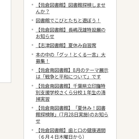
【佐倉図書館】図書館探検しませ
んか？
図書館でこびとたちと遊ぼう！
【佐倉図書館】長嶋茂雄特設展の
お知らせ
【志津図書館】夏休み自習席
本の中の「グッ！とくる一言」大
募集！
【佐倉南図書館】8月のテーマ展示
は「戦争と平和について」です
【佐倉南図書館】千葉県立印旛特
別支援学校さくら分校１年生の清
掃実習
【佐倉南図書館】「夏休み！図書
館探検隊」(7月28日実施)のお知ら
せ
【佐倉図書館】歯と口の健康週間
（６月４日木曜日から）