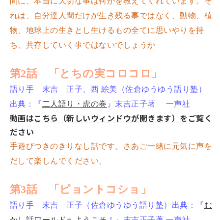
間に、本当に大切な事は何かを教えてくれています。そ
れは、自分達人間だけが生き残る事ではなく、動物、植
物、地球上の生きとし生けるもの全てに思いやりを持
ち、共存していく事ではないでしょうか
第2話 「とちの実コロコロ」
語り手 末吉 正子、西 絵美（佐倉ゆうゆう語り塾）
出典：『
二人語り・虎の巻
』末吉正子著 一声社
動画は
こちら（新しいウィンドウが開きます）
をご覧く
ださい
手遊びつきのきりなし話です。さあご一緒に元気に声を
だして楽しんでください。
第3話 「ピョントコショ」
語り手 末吉 正子（佐倉ゆうゆう語り塾）出典：『
む
かし話ワールドへようこそ
！』末吉正子著 一声社