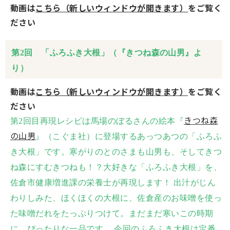
動画は
こちら（新しいウィンドウが開きます）
をご覧く
ださい
第2回 「ふろふき大根」（『きつね森の山男』よ
り）
動画は
こちら（新しいウィンドウが開きます）
をご覧く
ださい
きつね森
第2回目再現レシピは馬場のぼるさんの絵本『
の山男
』（こぐま社）に登場するあっつあつの「ふろふ
き大根」です。寒がりのとのさまも山男も、そしてきつ
ね森にすむきつねも！？大好きな「ふろふき大根」を、
佐倉市健康増進課の栄養士が再現します！ 出汁がじん
わりしみた、ほくほくの大根に、佐倉産のお味噌を使っ
た味噌だれをたっぷりつけて。まだまだ寒いこの時期
に、ぴったりな一品です。 今回のふろふき大根は定番