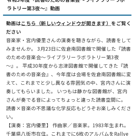
ラトリー第3夜～』動画
動画は
こちら（新しいウィンドウが開きます）
をご覧く
ださい
音楽家・宮内優里さんの演奏を聴きながら、読書をして
みませんか。 3月23日に佐倉南図書館で開催した『読書
のための音楽会～ライブラリーラボラトリー第3夜
～』。 平成30年度から志津図書館で開催してきた『読
書のための音楽会』、今年度は会場を佐倉南図書館に変
えて、これまでと少し異なる雰囲気の中、宮内さんに演
奏してもらいました。 いつもは静かな図書館が、宮内
さんが奏でる音によってちょっと違った読書空間に。
読書×音楽の不思議な化学反応もどうぞお楽しみくださ
い。
【演奏：宮内優里】 作曲家／音楽家。1983年生まれ。
千葉県八街市在住。これまでに6枚のアルバムをRallye