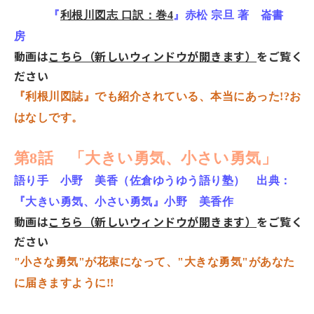
『
利根川図志 口訳：巻4
』赤松 宗旦 著 崙書
房
動画は
こちら（新しいウィンドウが開きます）
をご覧く
ださい
『利根川図誌』でも紹介されている、本当にあった!?お
はなしです。
第8話 「大きい勇気、小さい勇気」
語り手 小野 美香（佐倉ゆうゆう語り塾） 出典：
『大きい勇気、小さい勇気』小野 美香作
動画は
こちら（新しいウィンドウが開きます）
をご覧く
ださい
"小さな勇気"が花束になって、"大きな勇気"があなた
に届きますように!!