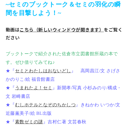
~セミのブックトーク＆セミの羽化の瞬
間を目撃しよう！~
動画は
こちら（新しいウィンドウが開きます）
をご覧く
ださい
ブックトークで紹介された佐倉市立図書館所蔵の本で
す。ぜひ借りてみてね♪
★『
セミとわたしはおないどし
』 高岡昌江/文 さげさ
かのりこ/絵 福音館書店
★『
うまれたよ！セミ
』新開孝/写真 小杉みのり/構成・
文 岩崎書店
★『
むしホテルとなぞのちかしつ
』きねかわ いつか/文
近藤薫美子/絵 BL出版
★『
素数ゼミの謎
』吉村仁著 文芸春秋