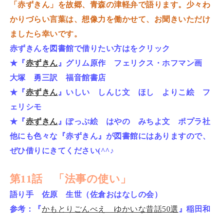
「赤ずきん」を故郷、青森の津軽弁で語ります。少々わ
かりづらい言葉は、想像力を働かせて、お聞きいただけ
ましたら幸いです。
赤ずきんを図書館で借りたい方はをクリック
★『
赤ずきん
』グリム原作 フェリクス・ホフマン画
大塚 勇三訳 福音館書店
★『
赤ずきん
』いしい しんじ文 ほし よりこ絵 フ
ェリシモ
★『
赤ずきん
』ぽっぷ絵 はやの みちよ文 ポプラ社
他にも色々な『赤ずきん』が図書館にはありますので、
ぜひ借りにきてください(^^♪
第11話 「法事の使い」
語り手 佐原 生世（佐倉おはなしの会）
参考：『
かもとりごんべえ ゆかいな昔話50選
』稲田和