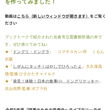
を作ってみました！
動画は
こちら（新しいウィンドウが開きます）
をご覧く
ださい
ブックトークで紹介された佐倉市立図書館所蔵の本で
す。ぜひ借りてみてね♪
★『
ドングリ・ドングラ
』 コマヤスカン/作 くもん
出版
★『
しぜんにタッチ！はやしでひろったよ
』大久保茂
徳/監修 ひさかたチャイルド
★『
発見！体験！日本の食事(1) ドングリクッキー
』
次山信男/監修 ポプラ社
令和3年度『読書のための音楽会～ライブラリーラボ