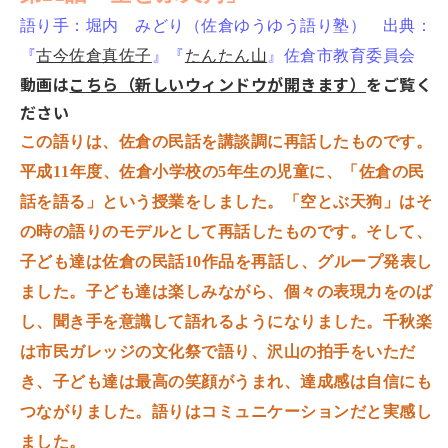
語り手：堀内 みどり（佐倉ゆうゆう語り塾） 出典：
『
古今佐倉真佐子
』『
たんたん山
』佐倉市教育委員会
動画は
こちら（新しいウィンドウが開きます）
をご覧く
ださい
この語りは、佐倉の民話を講談調に再話したものです。
平成11年度、佐倉小学校の5年生の児童に、「佐倉の民
話を語る」という授業をしました。「空とぶ天狗」はそ
の時の語りのモデルとして再話したものです。そして、
子ども達は佐倉の民話10作品を再話し、グループ発表し
ました。子ども達は楽しみながら、個々の表現力をのば
し、聞き手を意識して語れるようになりました。千秋楽
は市民ガレッジの文化祭で語り、沢山の拍手をいただ
き、子ども達は最高の笑顔がうまれ、達成感は自信にも
つながりました。語りはコミュニケーションだと実感し
ました。