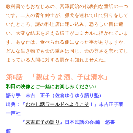
教科書でもおなじみの、宮澤賢治の代表的な童話の一つ
です。二人の青年紳士が、猟犬を連れて山で狩りをして
いたところ、謎の料理店に迷い込み、恐ろしい目に遭
い、大変な結末を迎える様子がコミカルに描かれていま
す。あなたは、食べられる側になった事がありますか。
どんな生き物でも命の重さは同じ、命の尊さを忘れてし
まっている人間に対する罰かも知れませんね。
第6話 「親はうま酒、子は清水」
和田の映像とご一緒にお楽しみください♪
語り手 末吉 正子（佐倉ゆうゆう語り塾）
出典：『
むかし話ワールドへようこそ
！』末吉正子著
一声社
『
末吉正子の語り
』日本民話の会/編 悠書
館