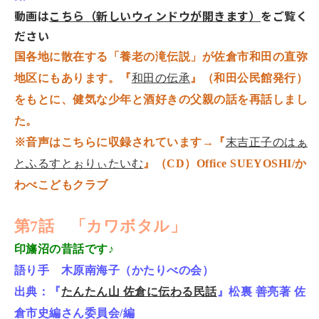
動画は
こちら（新しいウィンドウが開きます）
をご覧く
ださい
国各地に散在する「養老の滝伝説」が佐倉市和田の直弥
地区にもあります。『
和田の伝承
』（和田公民館発行）
をもとに、健気な少年と酒好きの父親の話を再話しまし
た。
※音声はこちらに収録されています→『
末吉正子のはぁ
とふるすとぉりぃたいむ
』（CD）Office SUEYOSHI/か
わべこどもクラブ
第7話 「カワボタル」
印旛沼の昔話です♪
語り手 木原南海子（かたりべの会）
出典：『
たんたん山 佐倉に伝わる民話
』
松裏 善亮著 佐
倉市史編さん委員会/編