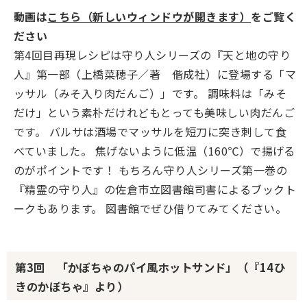
動画は
こちら（新しいウィンドウが開きます）
をご覧く
ださい
第4回目再現レシピは守り人シリーズの『天と地の守り
人』第一部（上橋菜穂子／著 偕成社）に登場する「マ
ッサル（みそ入り肉だんご）」です。 調味料は「みそ
だけ」という素朴だけれどもとっても美味しい肉だんご
です。 バルサは酒場でマッサルを短刀に突き刺して食
べていました。 焦げないように低温（160℃）で揚げる
のがポイントです！ もちろん守り人シリーズ第一巻の
『精霊の守り人』の佐倉市立図書館司書によるブックト
ークもあります。 図書館でぜひ借りてみてください。
第3回 「かぼちゃのパイ風ホットサンド」（『14ひ
きのかぼちゃ』より）