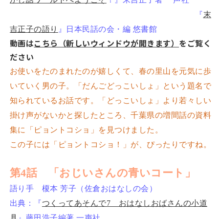
『
末
吉正子の語り
』日本民話の会・編 悠書館
動画は
こちら（新しいウィンドウが開きます）
をご覧く
ださい
お使いをたのまれたのが嬉しくて、春の里山を元気に歩
いていく男の子。「だんごどっこいしょ」という題名で
知られているお話です。「どっこいしょ」より若々しい
掛け声がないかと探したところ、千葉県の増間話の資料
集に「ピョントコショ」を見つけました。
この子には「ピョントコショ！」が、ぴったりですね。
第4話 「おじいさんの青いコート」
語り手 榎本 芳子（佐倉おはなしの会）
出典：『
つくってあそんで7 おはなしおばさんの小道
具
』藤田浩子編著 一声社