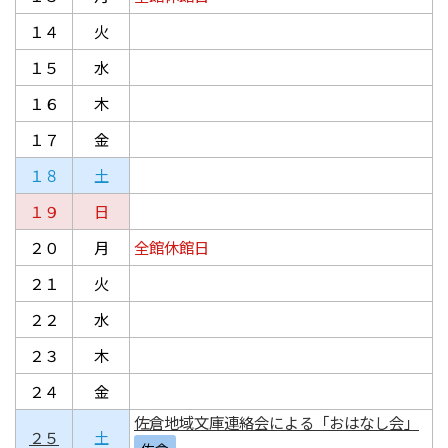
１４
火
１５
水
１６
木
１７
金
１８
土
１９
日
２０
月
全館休館日
２１
火
２２
水
２３
木
２４
金
佐倉地域文庫連絡会による「おはなし会」
２５
土