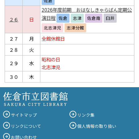
佐倉
2026年度前期 おはなしきゃらばん定期公
演日程
佐倉
志津
佐倉南
臼井
２６
日
北志津児
志津分館
２７
月
全館休館日
２８
火
昭和の日
２９
水
北志津児
３０
木
サイトマップ
リンク集
リンクについて
個人情報の取り扱い
お問い合わせ