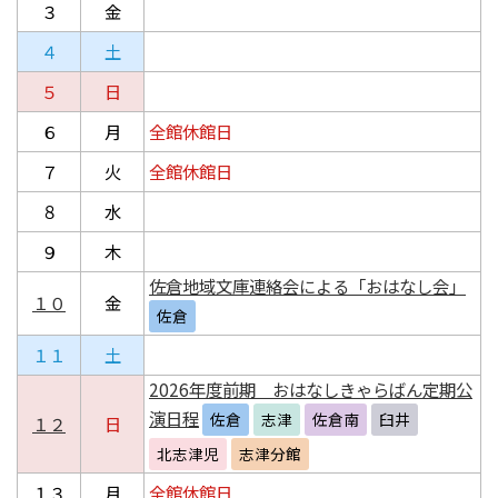
３
金
４
土
５
日
６
月
全館休館日
７
火
全館休館日
８
水
９
木
佐倉地域文庫連絡会による「おはなし会」
１０
金
佐倉
１１
土
2026年度前期 おはなしきゃらばん定期公
演日程
佐倉
志津
佐倉南
臼井
１２
日
北志津児
志津分館
１３
月
全館休館日